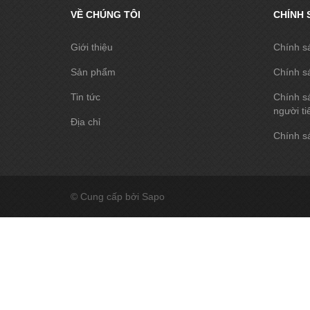
VỀ CHÚNG TÔI
CHÍNH 
Giới thiệu
Chính s
Sản phẩm
Chính s
Tin tức
Chính sá
người ti
Địa chỉ
Chính sá
© Cung cấp bởi Sapo