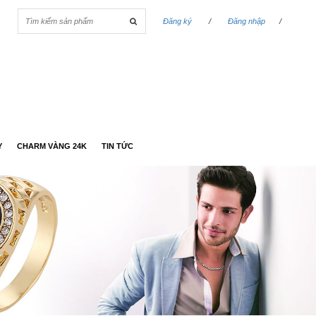
Đăng ký
/
Đăng nhập
/
Y
CHARM VÀNG 24K
TIN TỨC