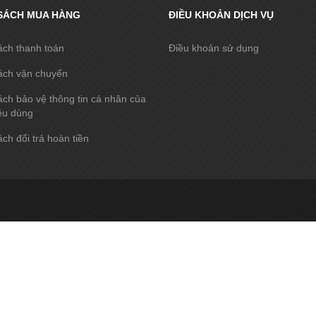
SÁCH MUA HÀNG
ĐIỀU KHOẢN DỊCH VỤ
ách thanh toán
Điều khoản sử dụng
ách vận chuyển
ch bảo vệ thông tin cá nhân của
êu dùng
ch đổi trả hoàn tiền