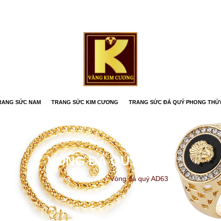
RANG SỨC NAM
TRANG SỨC KIM CƯƠNG
TRANG SỨC ĐÁ QUÝ PHONG THỦ
VÒNG ĐÁ QUÝ AD63
Trang chủ
/
All
/
Vòng đá quý AD63