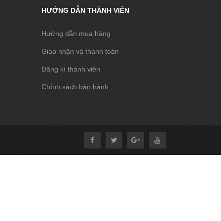
HƯỚNG DẪN THÀNH VIÊN
Hướng dẫn mua hàng
Giao nhận và thanh toán
Đăng kí thành viên
Chính sách bảo hành