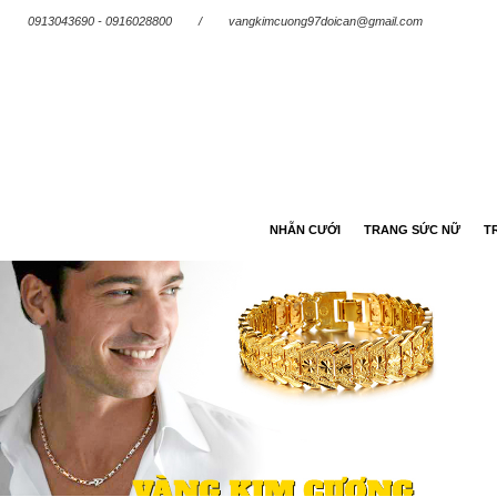
0913043690 - 0916028800
/
vangkimcuong97doican@gmail.com
NHẪN CƯỚI
TRANG SỨC NỮ
T