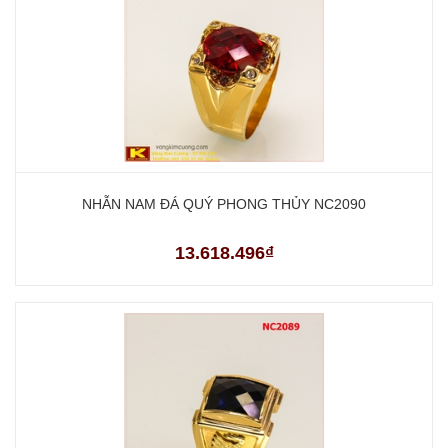
NHẪN NAM ĐÁ QUÝ PHONG THỦY NC2090
13.618.496₫