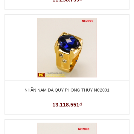
NHẪN NAM ĐÁ QUÝ PHONG THỦY NC2091
13.118.551₫