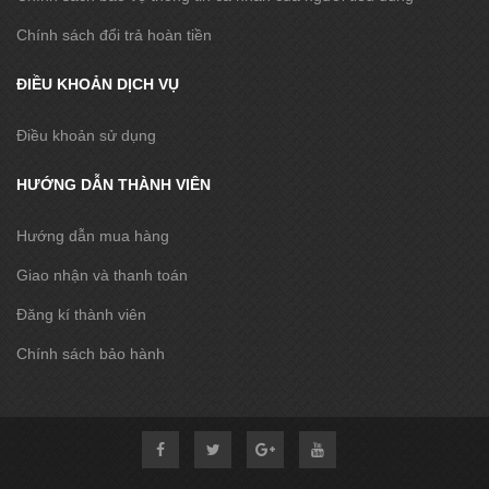
Chính sách đổi trả hoàn tiền
ĐIỀU KHOẢN DỊCH VỤ
Điều khoản sử dụng
HƯỚNG DẪN THÀNH VIÊN
Hướng dẫn mua hàng
Giao nhận và thanh toán
Đăng kí thành viên
Chính sách bảo hành