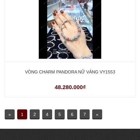
VÒNG CHARM PANDORA NỮ VÀNG VY1553
48.280.000₫
«
1
2
4
5
6
7
»