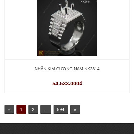
NHẪN KIM CƯƠNG NAM NK2814
54.533.000₫
«
1
2
...
594
»