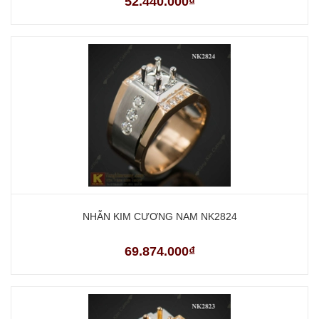
52.440.000₫
NHẪN KIM CƯƠNG NAM NK2824
69.874.000₫