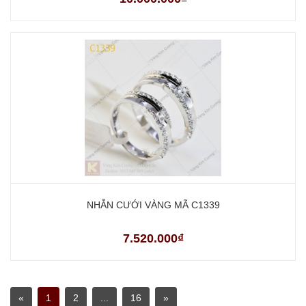
NHẪN CƯỚI VÀNG MÃ C1339
7.520.000₫
«
1
2
...
16
»