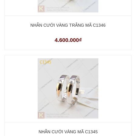
NHẪN CƯỚI VÀNG TRẮNG MÃ C1346
4.600.000₫
NHẪN CƯỚI VÀNG MÃ C1345