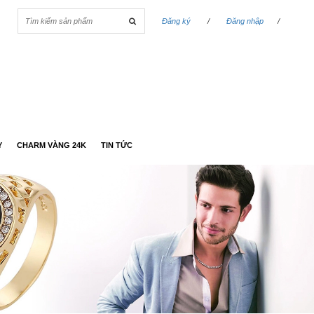
Đăng ký
/
Đăng nhập
/
Y
CHARM VÀNG 24K
TIN TỨC