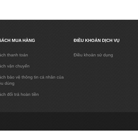
SÁCH MUA HÀNG
ĐIỀU KHOẢN DỊCH VỤ
ách thanh toán
Điều khoản sử dụng
ách vận chuyển
ch bảo vệ thông tin cá nhân của
êu dùng
ch đổi trả hoàn tiền