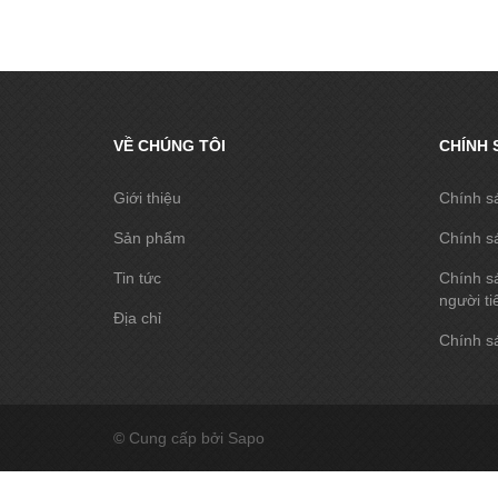
VỀ CHÚNG TÔI
CHÍNH 
Giới thiệu
Chính s
Sản phẩm
Chính s
Tin tức
Chính sá
người ti
Địa chỉ
Chính sá
© Cung cấp bởi Sapo