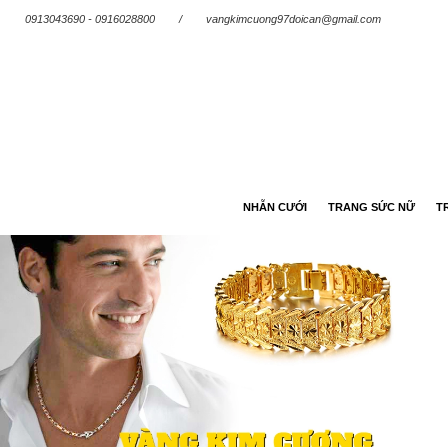
0913043690 - 0916028800
/
vangkimcuong97doican@gmail.com
NHẪN CƯỚI
TRANG SỨC NỮ
T