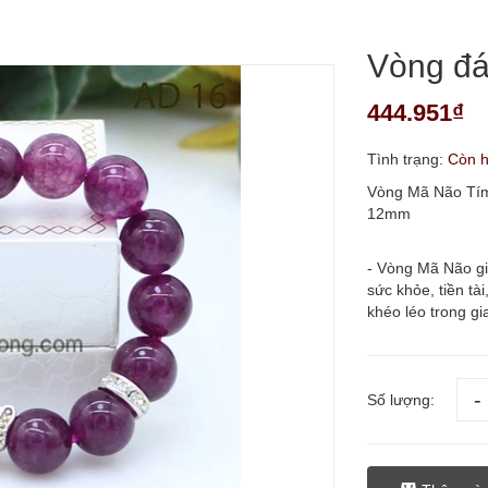
Vòng đá
444.951₫
Tình trạng:
Còn 
Vòng Mã Não Tím 
12mm
- Vòng Mã Não gi
sức khỏe, tiền tà
khéo léo trong gia
Số lượng: