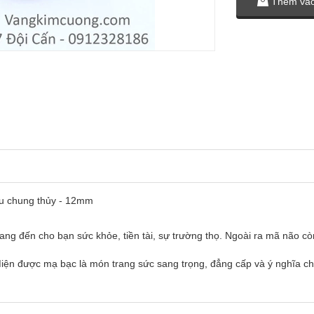
Thêm vào
êu chung thủy - 12mm
ng đến cho bạn sức khỏe, tiền tài, sự trường thọ. Ngoài ra mã não còn g
iện được mạ bạc là món trang sức sang trọng, đẳng cấp và ý nghĩa 