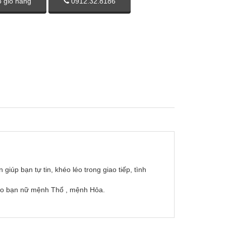
 giỏ hàng
0912.32.8186
iúp bạn tự tin, khéo léo trong giao tiếp, tình
cho bạn nữ mệnh Thổ , mệnh Hỏa.