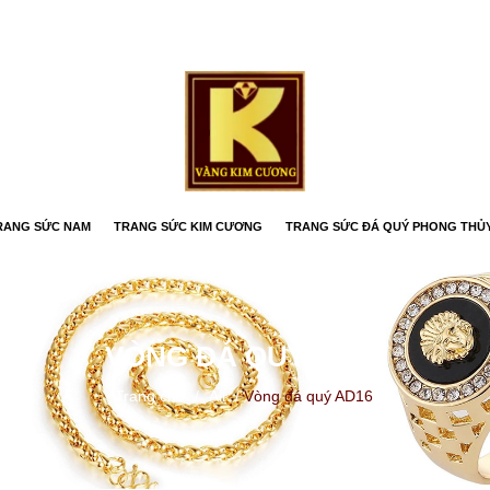
RANG SỨC NAM
TRANG SỨC KIM CƯƠNG
TRANG SỨC ĐÁ QUÝ PHONG THỦ
VÒNG ĐÁ QUÝ AD16
Trang chủ
/
All
/
Vòng đá quý AD16