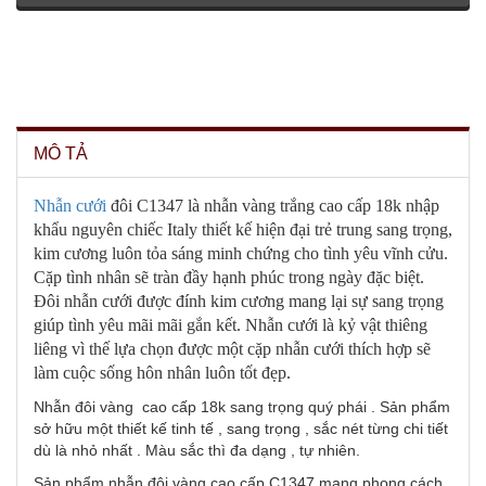
MÔ TẢ
Nhẫn cưới
đôi C1347 là nhẫn vàng trắng cao cấp 18k nhập
khẩu nguyên chiếc Italy thiết kế hiện đại trẻ trung sang trọng,
kim cương luôn tỏa sáng minh chứng cho tình yêu vĩnh cửu.
Cặp tình nhân sẽ tràn đầy hạnh phúc trong ngày đặc biệt.
Đôi nhẫn cưới được đính kim cương mang lại sự sang trọng
giúp tình yêu mãi mãi gắn kết. Nhẫn cưới là kỷ vật thiêng
liêng vì thế lựa chọn được một cặp nhẫn cưới thích hợp sẽ
làm cuộc sống hôn nhân luôn tốt đẹp.
Nhẫn đôi vàng cao cấp 18k sang trọng quý phái . Sản phẩm
sở hữu một thiết kế tinh tế , sang trọng , sắc nét từng chi tiết
dù là nhỏ nhất . Màu sắc thì đa dạng , tự nhiên.
Sản phẩm nhẫn đôi vàng cao cấp C1347 mang phong cách