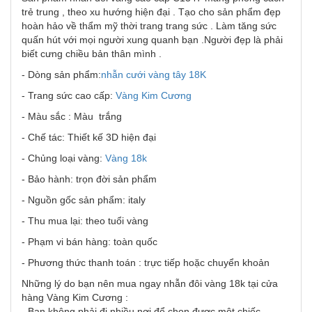
trẻ trung , theo xu hướng hiện đại . Tạo cho sản phẩm đẹp
hoàn hảo về thẩm mỹ thời trang trang sức . Làm tăng sức
quấn hút với mọi người xung quanh bạn .Người đẹp là phải
biết cưng chiều bản thân mình .
- Dòng sản phẩm:
nhẫn cưới vàng tây
18K
- Trang sức cao cấp:
Vàng Kim Cương
- Màu sắc : Màu trắng
- Chế tác: Thiết kế 3D hiện đại
- Chủng loại vàng:
Vàng 18k
- Bảo hành: trọn đời sản phẩm
- Nguồn gốc sản phẩm: italy
- Thu mua lại: theo tuổi vàng
- Phạm vi bán hàng: toàn quốc
- Phương thức thanh toán : trực tiếp hoặc chuyển khoản
Những lý do bạn nên mua ngay nhẫn đôi vàng 18k tại cửa
hàng Vàng Kim Cương :
- Bạn không phải đi nhiều nơi để chọn được một chiếc