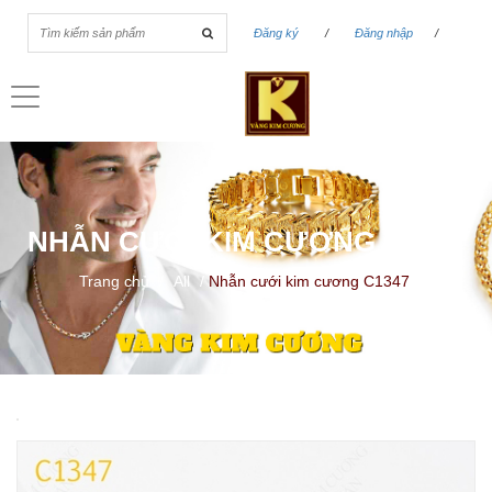
Đăng ký
/
Đăng nhập
/
Toggle
navigation
NHẪN CƯỚI KIM CƯƠNG C1347
Trang chủ
/
All
/
Nhẫn cưới kim cương C1347