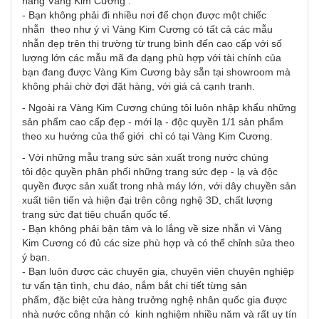
hàng Vàng Kim Cương :
- Bạn không phải đi nhiều nơi để chọn được một chiếc
nhẫn theo như ý vì Vàng Kim Cương có tất cả các mẫu
nhẫn đẹp trên thị trường từ trung bình đến cao cấp với số
lượng lớn các mẫu mã đa dạng phù hợp với tài chính của
bạn đang được Vàng Kim Cương bày sẵn tại showroom mà
không phải chờ đợi đặt hàng, với giá cả cạnh tranh.
- Ngoài ra Vàng Kim Cương chúng tôi luôn nhập khẩu những
sản phẩm cao cấp đẹp - mới lạ - độc quyền 1/1 sản phẩm
theo xu hướng của thế giới chỉ có tại Vàng Kim Cương.
- Với những mẫu trang sức sản xuất trong nước chúng
tôi độc quyền phân phối những trang sức đẹp - lạ và độc
quyền được sản xuất trong nhà máy lớn, với dây chuyền sản
xuất tiên tiến và hiện đại trên công nghệ 3D, chất lượng
trang sức đạt tiêu chuẩn quốc tế.
- Bạn không phải bận tâm và lo lắng về size nhẫn vì Vàng
Kim Cương có đủ các size phù hợp và có thể chỉnh sửa theo
ý bạn.
- Bạn luôn được các chuyên gia, chuyên viên chuyên nghiệp
tư vấn tận tình, chu đáo, nắm bắt chi tiết từng sản
phẩm, đặc biệt cửa hàng trưởng nghệ nhân quốc gia được
nhà nước công nhận có kinh nghiệm nhiều năm và rất uy tín