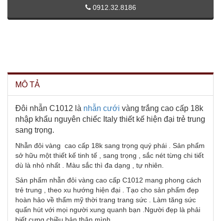
0912.32.8186
MÔ TẢ
Đôi nhẫn C1012 là
nhẫn cưới
vàng trắng cao cấp 18k
nhập khẩu nguyên chiếc Italy thiết kế hiện đại trẻ trung
sang trọng.
Nhẫn đôi vàng cao cấp 18k sang trọng quý phái . Sản phẩm
sở hữu một thiết kế tinh tế , sang trọng , sắc nét từng chi tiết
dù là nhỏ nhất . Màu sắc thì đa dạng , tự nhiên.
Sản phẩm nhẫn đôi vàng cao cấp C1012 mang phong cách
trẻ trung , theo xu hướng hiện đại . Tạo cho sản phẩm đẹp
hoàn hảo về thẩm mỹ thời trang trang sức . Làm tăng sức
quấn hút với mọi người xung quanh bạn .Người đẹp là phải
biết cưng chiều bản thân mình .