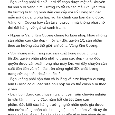
- Bạn không phải đi nhiều nơi để chọn được một đôi khuyên
tai như ý vì Vàng Kim Cương có tất cả các mẫu khuyên trên
thị trường từ trung bình đến cao cấp với số lượng lớn các
mẫu mã đa dạng phù hợp với tài chính của bạn đang được
Vàng Kim Cương bày sẵn tại showroom mà không phải chờ
đợi đặt hàng, với giá cả cạnh tranh.
- Ngoài ra Vàng Kim Cương chúng tôi luôn nhập khẩu những
sản phẩm cao cấp đẹp - mới lạ - độc quyền 1/1 sản phẩm
theo xu hướng của thế giới chỉ có tại Vàng Kim Cương.
- Với những mẫu trang sức sản xuất trong nước chúng
tôi độc quyền phân phối những trang sức đẹp - lạ và độc
quyền được sản xuất trong nhà máy lớn, với dây chuyền sản
xuất tiên tiến và hiện đại trên công nghệ 3D, chất lượng
trang sức đạt tiêu chuẩn quốc tế.
- Bạn không phải bận tâm và lo lắng về size khuyên vì Vàng
Kim Cương có đủ các size phù hợp và có thể chỉnh sửa theo
ý bạn.
- Bạn luôn được các chuyên gia, chuyên viên chuyên nghiệp
tư vấn tận tình, chu đáo, nắm bắt chi tiết từng sản
phẩm, đặc biệt cửa hàng trưởng nghệ nhân quốc gia được
nhà nước công nhận có kinh nghiệm nhiều năm và rất uy tín
trong ngành vàng luôn sẵn sàng tư vấn giúp bạn chọn được