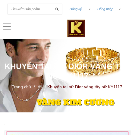
Đăng ký
/
Đăng nhập
/
Toggle
navigation
KHUYÊN TAI NỮ DIOR VÀNG TÂY
NỮ KY1117
Trang chủ
/
All
/
Khuyên tai nữ Dior vàng tây nữ KY1117