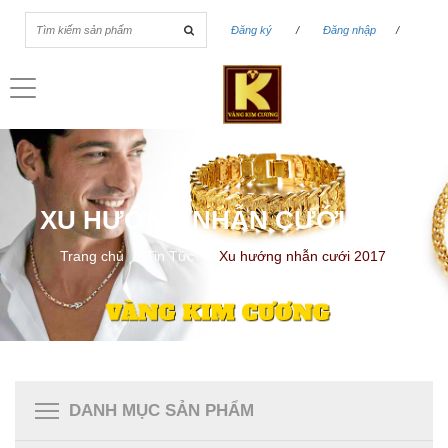
Đăng ký
/
Đăng nhập
/
Toggle
navigation
XU HƯỚNG NHẪN CƯỚI 2017
Trang chủ
/
Tin Tức
/
Xu hướng nhẫn cưới 2017
DANH MỤC SẢN PHẨM