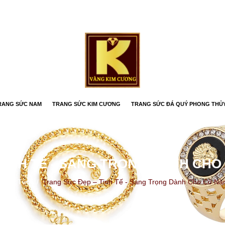
RANG SỨC NAM
TRANG SỨC KIM CƯƠNG
TRANG SỨC ĐÁ QUÝ PHONG THỦ
TINH TẾ - SANG TRỌNG DÀNH CH
/
Tin Tức
/
Trang Sức Đẹp – Tinh Tế - Sang Trọng Dành Cho Cô N