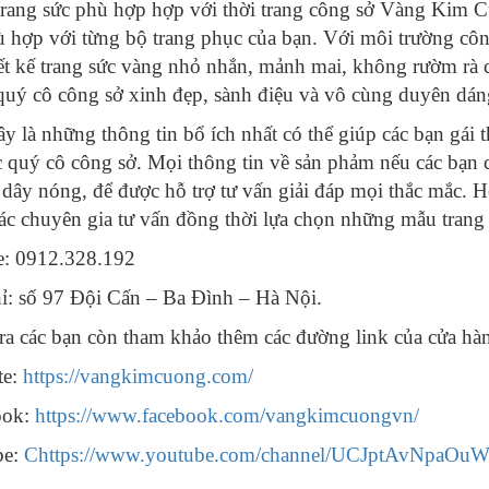
rang sức phù hợp hợp với thời trang công sở Vàng Kim 
ù hợp với từng bộ trang phục của bạn. Với môi trường côn
iết kế trang sức vàng nhỏ nhắn, mảnh mai, không rườm rà c
quý cô công sở xinh đẹp, sành điệu và vô cùng duyên dán
ây là những thông tin bổ ích nhất có thể giúp các bạn gái
c quý cô công sở. Mọi thông tin về sản phảm nếu các bạn c
dây nóng, để được hỗ trợ tư vấn giải đáp mọi thắc mắc. Ho
ác chuyên gia tư vấn đồng thời lựa chọn những mẫu trang 
e: 0912.328.192
ỉ: số 97 Đội Cấn – Ba Đình – Hà Nội.
ra các bạn còn tham khảo thêm các đường link của cửa hà
te:
https://vangkimcuong.com/
ook:
https://www.facebook.com/vangkimcuongvn/
be:
Chttps://www.youtube.com/channel/UCJptAvNpaOu