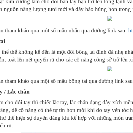
ạt kim cương làm cho đôi bàn tay bạn trở lên long lạnh và
n nguôn năng lượng tươi mới và đầy hào hứng hơn trong 
n tham khảo qua một số mẫu nhẫn qua đường link sau:
h
ai
thể thể không kể đến là một đôi bông tai đính đá nhẹ nhàn
ắn, toát lên nét quyến rũ cho các cô nàng công sở trở lên
n tham khảo qua một số mẫu bông tai qua đường link sa
y / Lắc chân
 cho đôi tay thì chiếc lắc tay, lắc chân dạng dây xích mềm,
ắng, để cô nàng có thể tự tin hơn mỗi khi dơ tay vén tóc ho
hư thể hiện sự duyên dáng khi kế hợp với những món tran
ến rũ.