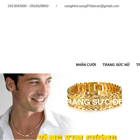
0913043690 - 0916028800
/
vangkimcuong97doican@gmail.com
NHẪN CƯỚI
TRANG SỨC NỮ
T
TRANG SỨC ĐẸP – 
Trang chủ