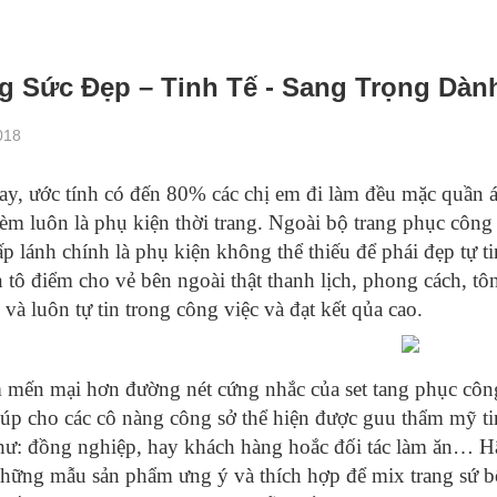
g Sức Đẹp – Tinh Tế - Sang Trọng Dà
018
ay, ước tính có đến 80% các chị em đi làm đều mặc quần á
kèm luôn là phụ kiện thời trang. Ngoài bộ trang phục công 
ấp lánh chính là phụ kiện không thể thiếu để phái đẹp tự 
 tô điểm cho vẻ bên ngoài thật thanh lịch, phong cách, tô
và luôn tự tin trong công việc và đạt kết qủa cao.
 mến mại hơn đường nét cứng nhắc của set tang phục công
iúp cho các cô nàng công sở thể hiện được guu thẩm mỹ tin
hư: đồng nghiệp, hay khách hàng hoắc đối tác làm ăn… 
hững mẫu sản phẩm ưng ý và thích hợp để mix trang sứ b