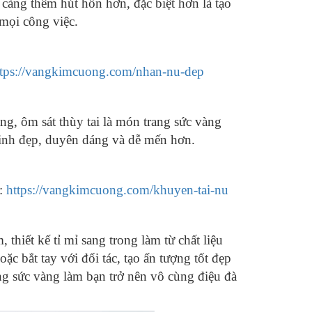
 càng thêm hút hồn hơn, đặc biệt hơn là tạo
mọi công việc.
ttps://vangkimcuong.com/nhan-nu-dep
g, ôm sát thùy tai là món trang sức vàng
 xinh đẹp, duyên dáng và dễ mến hơn.
u:
https://vangkimcuong.com/khuyen-tai-nu
 thiết kế tỉ mỉ sang trong làm từ chất liệu
ặc bắt tay với đối tác, tạo ấn tượng tốt đẹp
g sức vàng làm bạn trở nên vô cùng điệu đà