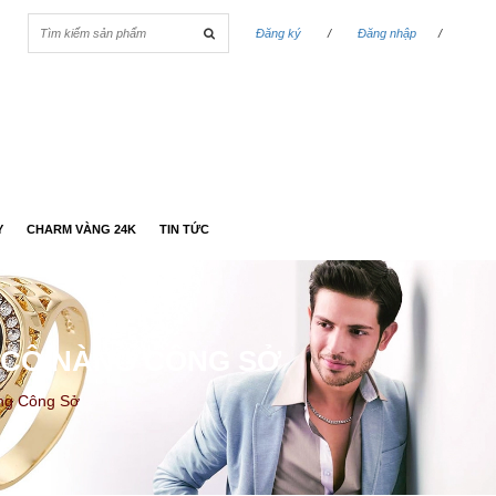
Đăng ký
/
Đăng nhập
/
Y
CHARM VÀNG 24K
TIN TỨC
O CÔ NÀNG CÔNG SỞ
àng Công Sở