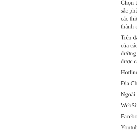
Chọn t
sắc ph
các th
thành 
Trên đ
của cá
đường 
được c
Hotlin
Địa Ch
Ngoài 
WebSi
Faceb
Youtu