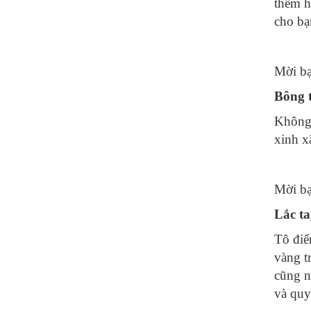
thêm h
cho bạ
Mời bạ
Bông t
Không 
xinh x
Mời bạ
Lắc ta
Tô điểm
vàng tr
cũng n
và quy