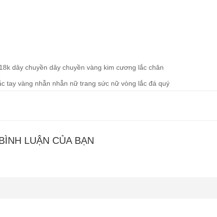
18k
dây chuyền
dây chuyền vàng
kim cương
lắc chân
ắc tay vàng
nhẫn
nhẫn nữ
trang sức nữ
vòng lắc
đá quý
 BÌNH LUẬN CỦA BẠN