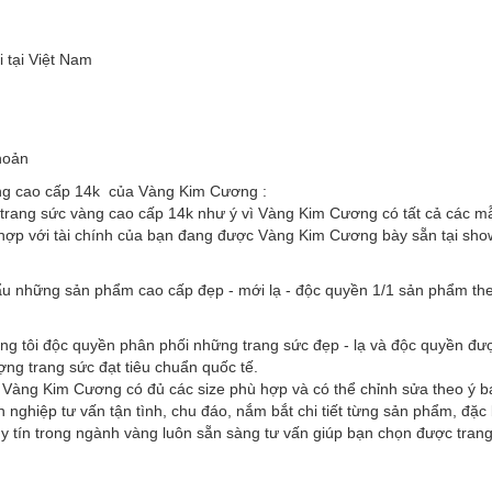
 tại Việt Nam
hoản
ng cao cấp 14k của Vàng Kim Cương :
trang sức vàng cao cấp 14k như ý vì Vàng Kim Cương có tất cả các mẫu
hợp với tài chính của bạn đang được Vàng Kim Cương bày sẵn tại sho
u những sản phẩm cao cấp đẹp - mới lạ - độc quyền 1/1 sản phẩm the
ng tôi độc quyền phân phối những trang sức đẹp - lạ và độc quyền đư
ượng trang sức đạt tiêu chuẩn quốc tế.
ì Vàng Kim Cương có đủ các size phù hợp và có thể chỉnh sửa theo ý b
 nghiệp tư vấn tận tình, chu đáo, nắm bắt chi tiết từng sản phẩm, đặ
 tín trong ngành vàng luôn sẵn sàng tư vấn giúp bạn chọn được trang