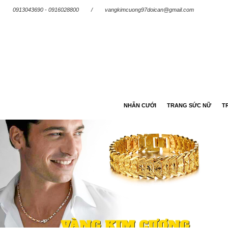
0913043690 - 0916028800
/
vangkimcuong97doican@gmail.com
NHẪN CƯỚI
TRANG SỨC NỮ
T