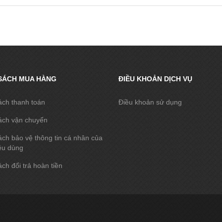
SÁCH MUA HÀNG
ĐIỀU KHOẢN DỊCH VỤ
ách thanh toán
Điều khoản sử dụng
ách vận chuyển
ch bảo vệ thông tin cá nhân của
êu dùng
ch đổi trả hoàn tiền