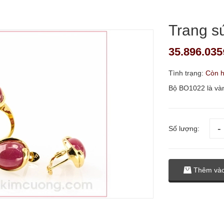
Trang s
35.896.035
Tình trạng:
Còn 
Bộ BO1022 là vàn
Số lượng:
Thêm vào