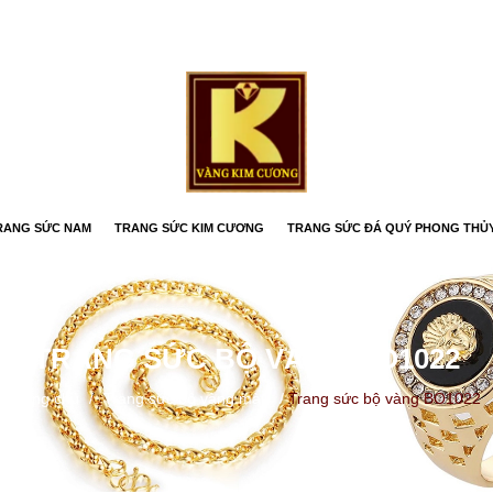
RANG SỨC NAM
TRANG SỨC KIM CƯƠNG
TRANG SỨC ĐÁ QUÝ PHONG THỦ
TRANG SỨC BỘ VÀNG BO1022
Trang chủ
/
Trang sức bộ vàng màu
/
Trang sức bộ vàng BO1022