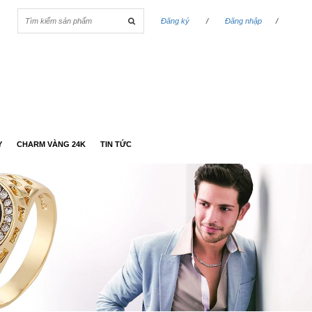
Đăng ký
/
Đăng nhập
/
Y
CHARM VÀNG 24K
TIN TỨC