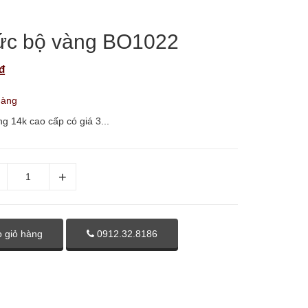
ức bộ vàng BO1022
₫
hàng
g 14k cao cấp có giá 3...
 giỏ hàng
0912.32.8186