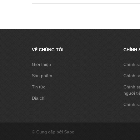
VỀ CHÚNG TÔI
CHÍNH 
Giới thiệu
Chính s
Sản phẩm
Chính s
Tin tức
Chính sá
người ti
Địa chỉ
Chính sá
© Cung cấp bởi Sapo