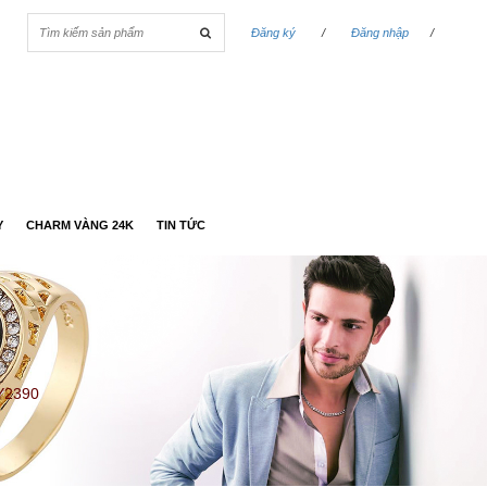
Đăng ký
/
Đăng nhập
/
Y
CHARM VÀNG 24K
TIN TỨC
Y2390