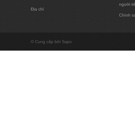
người ti
Địa chỉ
Chính sá
© Cung cấp bởi Sapo