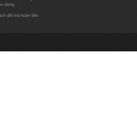
êu dùng
ch đổi trả hoàn tiền