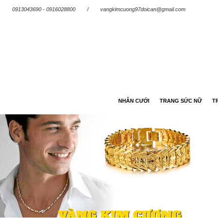
0913043690 - 0916028800
/
vangkimcuong97doican@gmail.com
NHẪN CƯỚI
TRANG SỨC NỮ
T
Trang