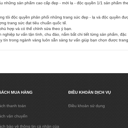
u những sản phẩm cao cấp đẹp - mới lạ - độc quyền 1/1 sản phẩm the
ng tôi độc quyền phân phối những trang sức đẹp - lạ và độc quyền đư
ượng trang sức đạt tiêu chuẩn quốc tế.
 phù hợp và có thể chỉnh sửa theo ý bạn.
 nghiệp tư vấn tận tình, chu đáo, nắm bắt chi tiết từng sản phẩm, đặ
 tín trong ngành vàng luôn sẵn sàng tư vấn giúp bạn chọn được trang
SÁCH MUA HÀNG
ĐIỀU KHOẢN DỊCH VỤ
ách thanh toán
Điều khoản sử dụng
ách vận chuyển
ch bảo vệ thông tin cá nhân của