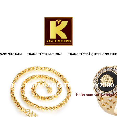
RANG SỨC NAM
TRANG SỨC KIM CƯƠNG
TRANG SỨC ĐÁ QUÝ PHONG THỦ
NHẪN NAM VÀNG TRẮNG NY2390
 chủ
/
Nhẫn Nam Ổ Kim Cương Nhân Tạo
/
Nhẫn nam vàng trắng N