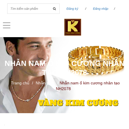
Đăng ký
/
Đăng nhập
/
Toggle
navigation
NHẪN NAM Ổ KIM CƯƠNG NHÂN
TẠO NH2078
Trang chủ
/
Nhẫn nam
/
Nhẫn nam ổ kim cương nhân tạo
NH2078