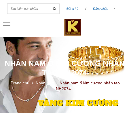
Đăng ký
/
Đăng nhập
/
Toggle
navigation
NHẪN NAM Ổ KIM CƯƠNG NHÂN
TẠO NH2074
Trang chủ
/
Nhẫn nam
/
Nhẫn nam ổ kim cương nhân tạo
NH2074