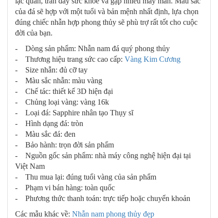
lạc quan, tràn đầy sức khỏe và gặp nhiều may mắn. Màu sắc
của đá sẽ hợp với một tuổi và bản mệnh nhất định, lựa chọn
đúng chiếc nhẫn hợp phong thủy sẽ phù trợ rất tốt cho cuộc
đời của bạn.
- Dòng sản phẩm: Nhẫn nam đá quý phong thủy
- Thương hiệu trang sức cao cấp:
Vàng Kim Cương
- Size nhẫn: đủ cỡ tay
- Màu sắc nhẫn: màu vàng
- Chế tác: thiết kế 3D hiện đại
- Chủng loại vàng: vàng 16k
- Loại đá: Sapphire nhân tạo Thụy sĩ
- Hình dạng đá: tròn
- Màu sắc đá: đen
- Bảo hành: trọn đời sản phẩm
- Nguồn gốc sản phẩm: nhà máy công nghệ hiện đại tại
Việt Nam
- Thu mua lại: đúng tuổi vàng của sản phẩm
- Phạm vi bán hàng: toàn quốc
- Phương thức thanh toán: trực tiếp hoặc chuyển khoản
Các mẫu khác về:
Nhẫn nam phong thủy đẹp