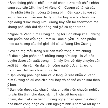
* Bạn không phải đi nhiều nơi để chọn được một chiếc nhẫn
vàng cao cấp 18k như ý vì Vàng Kim Cương có tất cả các
mẫu nhẫn trên thị trường từ trung bình đến cao cấp với số
lượng lớn các mẫu mã đa dạng phù hợp với tài chính của
bạn đang được Vàng Kim Cương bày sẵn tại showroom mà
không phải chờ đợi đặt hàng, với giá cả cạnh tranh.
* Ngoài ra Vàng Kim Cương chúng tôi luôn nhập khẩu những
sản phẩm cao cấp đẹp - mới lạ - độc quyền 1/1 sản phẩm
theo xu hướng của thế giới chỉ có tại Vàng Kim Cương.
* Với những mẫu trang sức sản xuất trong nước chúng
tôi độc quyền phân phối những trang sức đẹp - lạ và độc
quyền được sản xuất trong nhà máy lớn, với dây chuyền sản
xuất tiên tiến và hiện đại trên công nghệ 3D, chất lượng
trang sức đạt tiêu chuẩn quốc tế.
* Bạn không phải bận tâm và lo lắng về size nhẫn vì Vàng
Kim Cương có đủ các size phù hợp và có thể chỉnh sửa theo
ý bạn.
* Bạn luôn được các chuyên gia, chuyên viên chuyên nghiệp
tư vấn tận tình, chu đáo, nắm bắt chi tiết từng sản
phẩm, đặc biệt cửa hàng trưởng nghệ nhân quốc gia được
nhà nước công nhận có kinh nghiệm nhiều năm và rất uy tín