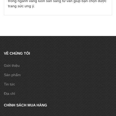
trong ngành vàng luôn sẵn sàng tư vấn giúp bạn chọn được
trang sức ưng ý.
VỀ CHÚNG TÔI
Giới thiệu
Sản phẩm
Tin tức
Địa chỉ
CHÍNH SÁCH MUA HÀNG