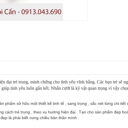
ện đại trẻ trung, minh chứng cho tình yêu vĩnh hằng. Các bạn trẻ sẽ n
ế giúp tình yêu luôn gắn kết. Nhẫn cưới là kỷ vật quan trọng vì vậy c
phẩm sở hữu một thiết kế tinh tế , sang trọng , sắc nét từng chi tiết d
cách trẻ trung , theo xu hướng hiện đại . Tạo cho sản phẩm đẹp hoà
ẹp là phải biết cưng chiều bản thân mình .