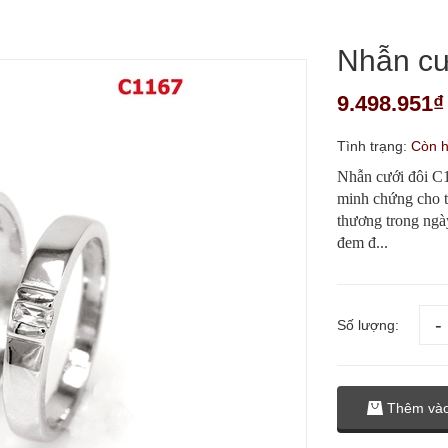
Nhẫn cư
9.498.951₫
Tình trạng:
Còn 
Nhẫn cưới đôi C11
minh chứng cho tì
thương trong ngày
đem đ...
Số lượng:
Thêm vào