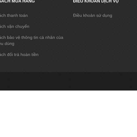
SÁCH MUA HÀNG
ĐIỀU KHOẢN DỊCH VỤ
ách thanh toán
Điều khoản sử dụng
ách vận chuyển
ch bảo vệ thông tin cá nhân của
êu dùng
ch đổi trả hoàn tiền