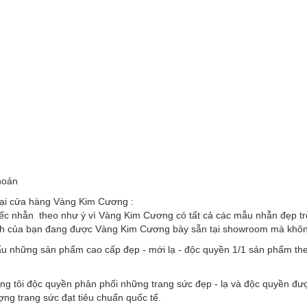
hoản
tại cửa hàng Vàng Kim Cương :
ếc nhẫn theo như ý vì Vàng Kim Cương có tất cả các mẫu nhẫn đẹp trên
nh của bạn đang được Vàng Kim Cương bày sẵn tại showroom mà không 
u những sản phẩm cao cấp đẹp - mới lạ - độc quyền 1/1 sản phẩm the
ng tôi độc quyền phân phối những trang sức đẹp - lạ và độc quyền đư
ượng trang sức đạt tiêu chuẩn quốc tế.