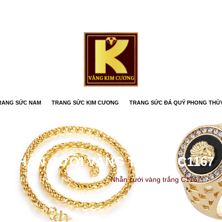
RANG SỨC NAM
TRANG SỨC KIM CƯƠNG
TRANG SỨC ĐÁ QUÝ PHONG THỦ
NHẪN CƯỚI VÀNG TRẮNG C1167
Trang chủ
/
NHẪN CƯỚI
/
Nhẫn cưới vàng trắng C1167