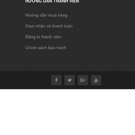
HƯỚNG DẪN THÀNH VIÊN
Hướng dẫn mua hàng
Giao nhận và thanh toán
Đăng kí thành viên
Chính sách bảo hành