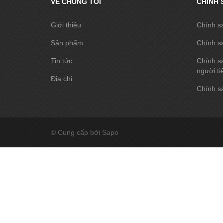
VỀ CHÚNG TÔI
CHÍNH 
Giới thiệu
Chính s
Sản phẩm
Chính s
Tin tức
Chính sá
người ti
Địa chỉ
Chính sá
© Cung cấp bởi Sapo