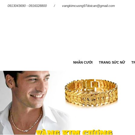
0913043690 - 0916028800
/
vangkimcuong97doican@gmail.com
NHẪN CƯỚI
TRANG SỨC NỮ
T