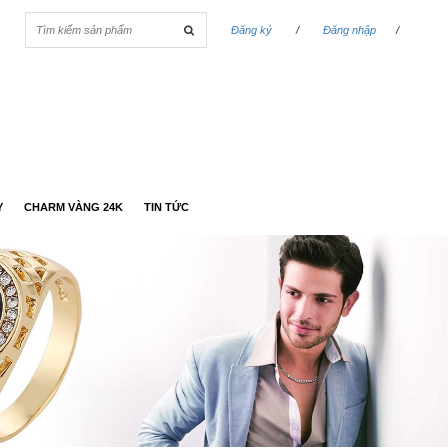
Đăng ký
/
Đăng nhập
/
Y
CHARM VÀNG 24K
TIN TỨC