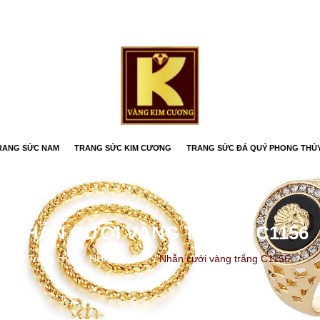
RANG SỨC NAM
TRANG SỨC KIM CƯƠNG
TRANG SỨC ĐÁ QUÝ PHONG THỦ
NHẪN CƯỚI VÀNG TRẮNG C1156
Trang chủ
/
NHẪN CƯỚI
/
Nhẫn cưới vàng trắng C1156