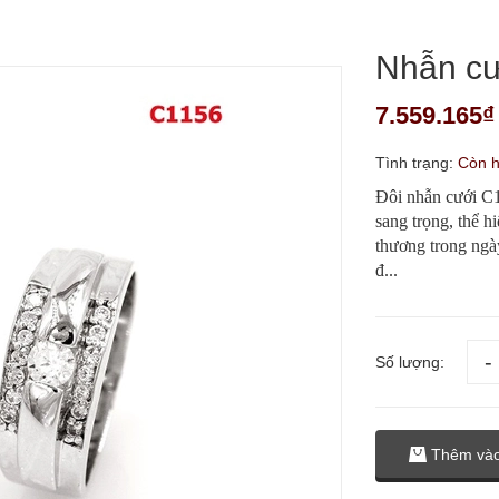
Nhẫn cư
7.559.165₫
Tình trạng:
Còn 
Đôi nhẫn cưới C11
sang trọng, thể h
thương trong ngày
đ...
Số lượng:
Thêm vào