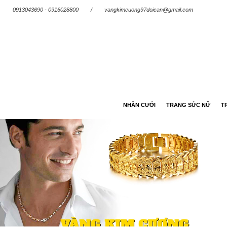
0913043690 - 0916028800
/
vangkimcuong97doican@gmail.com
NHẪN CƯỚI
TRANG SỨC NỮ
T