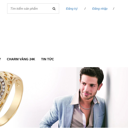
Đăng ký
/
Đăng nhập
/
Y
CHARM VÀNG 24K
TIN TỨC