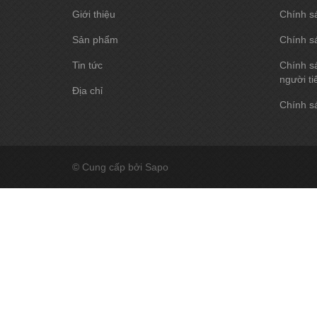
Giới thiệu
Chính s
Sản phẩm
Chính s
Tin tức
Chính sá
người ti
Địa chỉ
Chính sá
© Cung cấp bởi Sapo