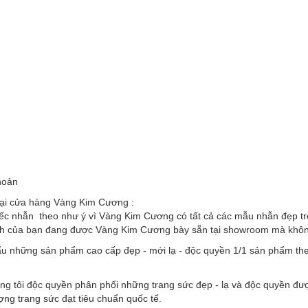
hoản
tại cửa hàng Vàng Kim Cương :
ếc nhẫn theo như ý vì Vàng Kim Cương có tất cả các mẫu nhẫn đẹp trên
nh của bạn đang được Vàng Kim Cương bày sẵn tại showroom mà không 
u những sản phẩm cao cấp đẹp - mới lạ - độc quyền 1/1 sản phẩm the
ng tôi độc quyền phân phối những trang sức đẹp - lạ và độc quyền đư
ượng trang sức đạt tiêu chuẩn quốc tế.