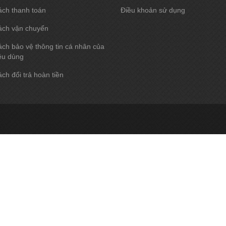
ách thanh toán
Điều khoản sử dụng
ách vận chuyển
ch bảo vệ thông tin cá nhân của
êu dùng
ch đổi trả hoàn tiền