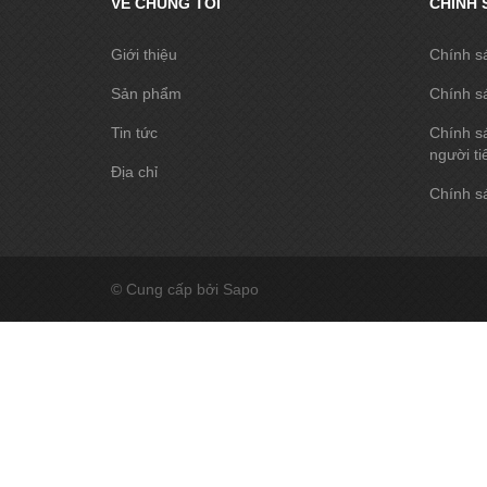
VỀ CHÚNG TÔI
CHÍNH 
Giới thiệu
Chính s
Sản phẩm
Chính s
Tin tức
Chính sá
người ti
Địa chỉ
Chính sá
© Cung cấp bởi Sapo