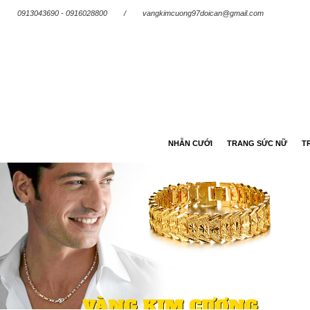
0913043690 - 0916028800
/
vangkimcuong97doican@gmail.com
NHẪN CƯỚI
TRANG SỨC NỮ
T