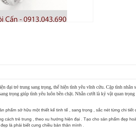
ện đại trẻ trung sang trọng, thể hiện tình yêu vĩnh cửu. Cặp tình nhân 
sang trọng giúp tình yêu luôn bền chặt. Nhẫn cưới là kỷ vật quan trọn
phẩm sở hữu một thiết kế tinh tế , sang trọng , sắc nét từng chi tiết d
cách trẻ trung , theo xu hướng hiện đại . Tạo cho sản phẩm đẹp hoàn
ẹp là phải biết cưng chiều bản thân mình .