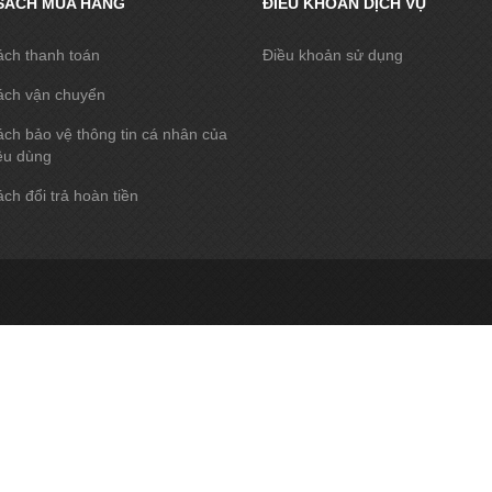
SÁCH MUA HÀNG
ĐIỀU KHOẢN DỊCH VỤ
ách thanh toán
Điều khoản sử dụng
ách vận chuyển
ch bảo vệ thông tin cá nhân của
êu dùng
ch đổi trả hoàn tiền