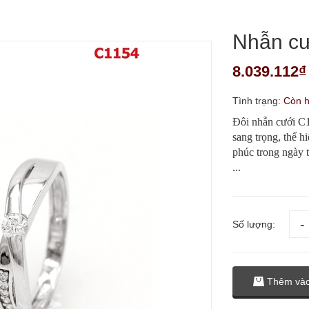
Nhẫn cư
8.039.112₫
Tình trạng:
Còn 
Đôi nhẫn cưới C11
sang trọng, thể h
phúc trong ngày t
...
Số lượng:
Thêm vào