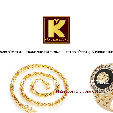
RANG SỨC NAM
TRANG SỨC KIM CƯƠNG
TRANG SỨC ĐÁ QUÝ PHONG THỦ
NHẪN CƯỚI VÀNG TRẮNG C1154
Trang chủ
/
NHẪN CƯỚI
/
Nhẫn cưới vàng trắng C1154