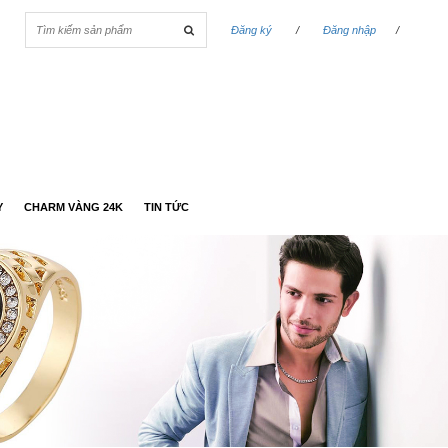
Đăng ký
/
Đăng nhập
/
Y
CHARM VÀNG 24K
TIN TỨC