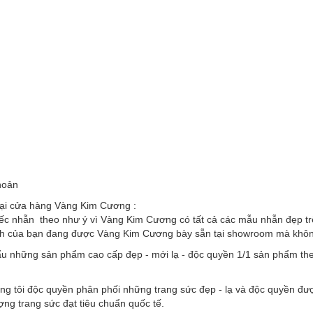
hoản
tại cửa hàng Vàng Kim Cương :
ếc nhẫn theo như ý vì Vàng Kim Cương có tất cả các mẫu nhẫn đẹp trên
nh của bạn đang được Vàng Kim Cương bày sẵn tại showroom mà không 
u những sản phẩm cao cấp đẹp - mới lạ - độc quyền 1/1 sản phẩm the
ng tôi độc quyền phân phối những trang sức đẹp - lạ và độc quyền đư
ượng trang sức đạt tiêu chuẩn quốc tế.