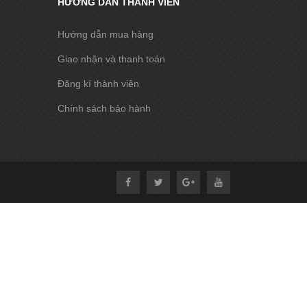
HƯỚNG DẪN THÀNH VIÊN
Hướng dẫn mua hàng
Giao nhận và thanh toán
Đăng kí thành viên
Chính sách bảo hành