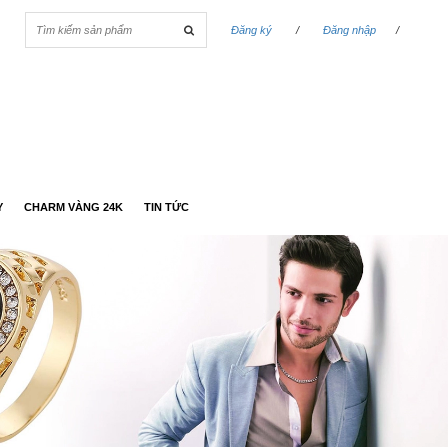
Đăng ký
/
Đăng nhập
/
Y
CHARM VÀNG 24K
TIN TỨC