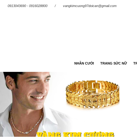
0913043690 - 0916028800
/
vangkimcuong97doican@gmail.com
NHẪN CƯỚI
TRANG SỨC NỮ
T