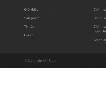
Giới thiệu
Chính s
Sản phẩm
Chính s
Tin tức
Chính sá
người ti
Địa chỉ
Chính sá
© Cung cấp bởi Sapo