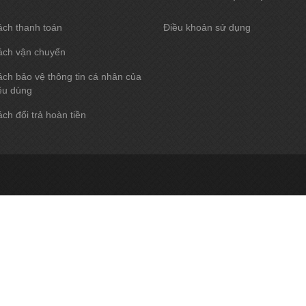
ách thanh toán
Điều khoản sử dụng
ách vận chuyển
ch bảo vệ thông tin cá nhân của
êu dùng
ch đổi trả hoàn tiền