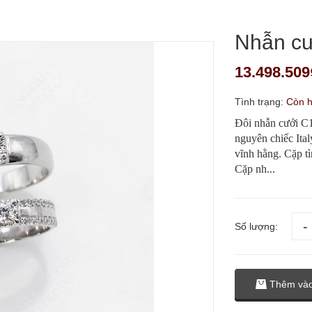
Nhẫn cư
13.498.509
Tình trạng:
Còn 
Đôi nhẫn cưới C1
nguyên chiếc Ital
vĩnh hằng. Cặp tì
Cặp nh...
Số lượng:
Thêm vào