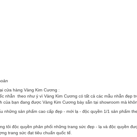
hoản
tại cửa hàng Vàng Kim Cương :
ếc nhẫn theo như ý vì Vàng Kim Cương có tất cả các mẫu nhẫn đẹp trên
nh của bạn đang được Vàng Kim Cương bày sẵn tại showroom mà không 
u những sản phẩm cao cấp đẹp - mới lạ - độc quyền 1/1 sản phẩm the
ng tôi độc quyền phân phối những trang sức đẹp - lạ và độc quyền đư
ượng trang sức đạt tiêu chuẩn quốc tế.