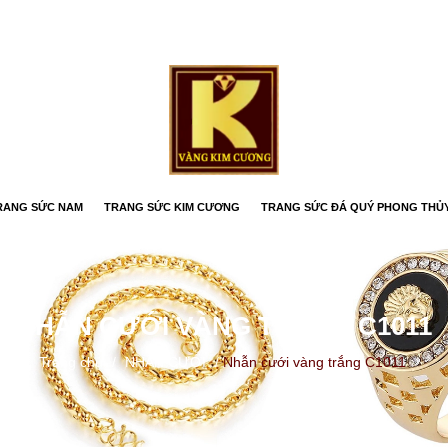
RANG SỨC NAM
TRANG SỨC KIM CƯƠNG
TRANG SỨC ĐÁ QUÝ PHONG THỦ
NHẪN CƯỚI VÀNG TRẮNG C1011
Trang chủ
/
NHẪN CƯỚI
/
Nhẫn cưới vàng trắng C1011