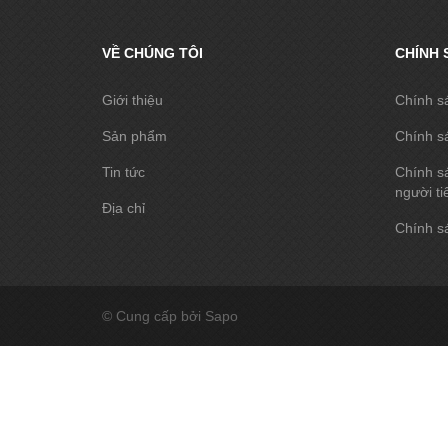
VỀ CHÚNG TÔI
CHÍNH 
Giới thiệu
Chính s
Sản phẩm
Chính s
Tin tức
Chính sá
người ti
Địa chỉ
Chính sá
© Cung cấp bởi Sapo