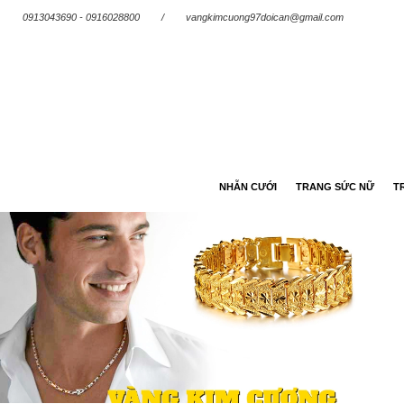
0913043690 - 0916028800
/
vangkimcuong97doican@gmail.com
NHẪN CƯỚI
TRANG SỨC NỮ
T