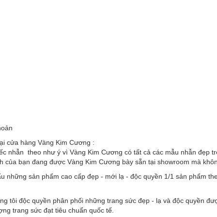
hoản
tại cửa hàng Vàng Kim Cương :
ếc nhẫn theo như ý vì Vàng Kim Cương có tất cả các mẫu nhẫn đẹp trên
nh của bạn đang được Vàng Kim Cương bày sẵn tại showroom mà không 
u những sản phẩm cao cấp đẹp - mới lạ - độc quyền 1/1 sản phẩm the
ng tôi độc quyền phân phối những trang sức đẹp - lạ và độc quyền đư
ượng trang sức đạt tiêu chuẩn quốc tế.