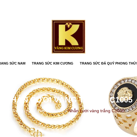
RANG SỨC NAM
TRANG SỨC KIM CƯƠNG
TRANG SỨC ĐÁ QUÝ PHONG THỦ
NHẪN CƯỚI VÀNG TRẮNG C1005
Trang chủ
/
NHẪN CƯỚI
/
Nhẫn cưới vàng trắng C1005