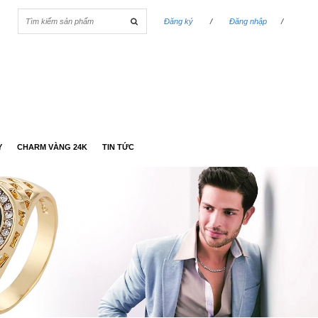
Đăng ký
/
Đăng nhập
/
Y
CHARM VÀNG 24K
TIN TỨC