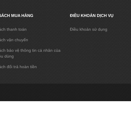
SÁCH MUA HÀNG
ĐIỀU KHOẢN DỊCH VỤ
ách thanh toán
Điều khoản sử dụng
ách vận chuyển
ch bảo vệ thông tin cá nhân của
êu dùng
ch đổi trả hoàn tiền