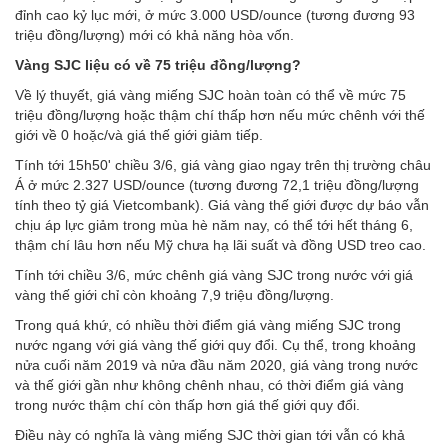
đỉnh cao kỷ lục mới, ở mức 3.000 USD/ounce (tương đương 93
triệu đồng/lượng) mới có khả năng hòa vốn.
Vàng SJC liệu có về 75 triệu đồng/lượng?
Về lý thuyết, giá vàng miếng SJC hoàn toàn có thể về mức 75
triệu đồng/lượng hoặc thậm chí thấp hơn nếu mức chênh với thế
giới về 0 hoặc/và giá thế giới giảm tiếp.
Tính tới 15h50' chiều 3/6, giá vàng giao ngay trên thị trường châu
Á ở mức 2.327 USD/ounce (tương đương 72,1 triệu đồng/lượng
tính theo tỷ giá Vietcombank). Giá vàng thế giới được dự báo vẫn
chịu áp lực giảm trong mùa hè năm nay, có thể tới hết tháng 6,
thậm chí lâu hơn nếu Mỹ chưa hạ lãi suất và đồng USD treo cao.
Tính tới chiều 3/6, mức chênh giá vàng SJC trong nước với giá
vàng thế giới chỉ còn khoảng 7,9 triệu đồng/lượng.
Trong quá khứ, có nhiều thời điểm giá vàng miếng SJC trong
nước ngang với giá vàng thế giới quy đổi. Cụ thể, trong khoảng
nửa cuối năm 2019 và nửa đầu năm 2020, giá vàng trong nước
và thế giới gần như không chênh nhau, có thời điểm giá vàng
trong nước thậm chí còn thấp hơn giá thế giới quy đổi.
Điều này có nghĩa là vàng miếng SJC thời gian tới vẫn có khả