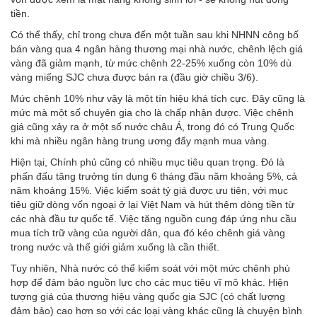
tiền.
Có thể thấy, chỉ trong chưa đến một tuần sau khi NHNN công bố
bán vàng qua 4 ngân hàng thương mại nhà nước, chênh lệch giá
vàng đã giảm mạnh, từ mức chênh 22-25% xuống còn 10% dù
vàng miếng SJC chưa được bán ra (đầu giờ chiều 3/6).
Mức chênh 10% như vậy là một tín hiệu khá tích cực. Đây cũng là
mức mà một số chuyên gia cho là chấp nhận được. Việc chênh
giá cũng xảy ra ở một số nước châu Á, trong đó có Trung Quốc
khi mà nhiều ngân hàng trung ương đẩy mạnh mua vàng.
Hiện tại, Chính phủ cũng có nhiều mục tiêu quan trọng. Đó là
phấn đấu tăng trưởng tín dụng 6 tháng đầu năm khoảng 5%, cả
năm khoảng 15%. Việc kiểm soát tỷ giá được ưu tiên, với mục
tiêu giữ dòng vốn ngoại ở lại Việt Nam và hút thêm dòng tiền từ
các nhà đầu tư quốc tế. Việc tăng nguồn cung đáp ứng nhu cầu
mua tích trữ vàng của người dân, qua đó kéo chênh giá vàng
trong nước và thế giới giảm xuống là cần thiết.
Tuy nhiên, Nhà nước có thể kiểm soát với một mức chênh phù
hợp để đảm bảo nguồn lực cho các mục tiêu vĩ mô khác. Hiện
tượng giá của thương hiệu vàng quốc gia SJC (có chất lượng
đảm bảo) cao hơn so với các loại vàng khác cũng là chuyện bình