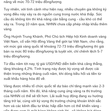
năng về mức 70-72 triệu đồng/lượng.
Tuy nhiên, với tình cảnh như hiện nay, nhiều chuyên gia không kỳ
vọng điều này xảy ra do nguồn cung trong nước khá thấp. Sức
cầu dù không lớn thì khả năng cân bằng cung - cầu khó có thể
xảy ra. Trong 10 năm qua, NHNN chưa cấp phép nhập khẩu thêm
vàng.
Ông Huỳnh Trung Khánh, Phó Chủ tịch Hiệp hội Kinh doanh vàng
Việt Nam, cố vấn Hội đồng Vàng thế giới tại Việt Nam, cho rằng,
với mức giá vàng quốc tế khoảng 72-73 triệu đồng/lượng thì giá
bán ra mức 80 triệu đồng/lượng là tuyệt vời, chỉ chênh lệch 5-7
triệu đồng/lượng.
Từ đầu năm tới nay, tỷ giá USD/VND diễn biến khá căng thẳng,
tăng khoảng 4,2%. Tình trạng này được kỳ vọng sẽ được cải
thiện trong những tháng cuối năm, khi dòng kiều hối và tiền từ
xuất khẩu hàng hóa đổ về.
Vàng được nhiều tổ chức quốc tế dự báo chỉ tăng mạnh vào 2-3
tháng cuối năm. Khi đó, khả năng cung ứng vàng ra thị trường
của NHNN có thể sẽ tốt hơn. Lãi suất huy động đang xu hướng
tăng trở lại, cùng với kỳ vọng thị trường chứng khoán khởi sắc
hơn và các kênh đầu tư khác hấp dẫn hơn có thể khiến vàng -
vốn được xem là mặt hàng không sinh lời - sẽ không hút dòng