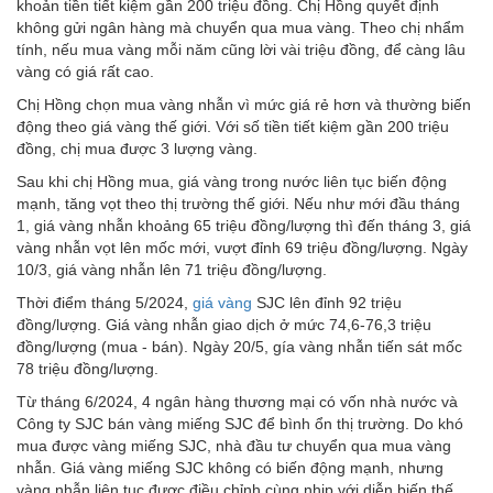
khoản tiền tiết kiệm gần 200 triệu đồng. Chị Hồng quyết định
không gửi ngân hàng mà chuyển qua mua vàng. Theo chị nhẩm
tính, nếu mua vàng mỗi năm cũng lời vài triệu đồng, để càng lâu
vàng có giá rất cao.
Chị Hồng chọn mua vàng nhẫn vì mức giá rẻ hơn và thường biến
động theo giá vàng thế giới. Với số tiền tiết kiệm gần 200 triệu
đồng, chị mua được 3 lượng vàng.
Sau khi chị Hồng mua, giá vàng trong nước liên tục biến động
mạnh, tăng vọt theo thị trường thế giới. Nếu như mới đầu tháng
1, giá vàng nhẫn khoảng 65 triệu đồng/lượng thì đến tháng 3, giá
vàng nhẫn vọt lên mốc mới, vượt đỉnh 69 triệu đồng/lượng. Ngày
10/3, giá vàng nhẫn lên 71 triệu đồng/lượng.
Thời điểm tháng 5/2024,
giá vàng
SJC lên đỉnh 92 triệu
đồng/lượng. Giá vàng nhẫn giao dịch ở mức 74,6-76,3 triệu
đồng/lượng (mua - bán). Ngày 20/5, gía vàng nhẫn tiến sát mốc
78 triệu đồng/lượng.
Từ tháng 6/2024, 4 ngân hàng thương mại có vốn nhà nước và
Công ty SJC bán vàng miếng SJC để bình ổn thị trường. Do khó
mua được vàng miếng SJC, nhà đầu tư chuyển qua mua vàng
nhẫn. Giá vàng miếng SJC không có biến động mạnh, nhưng
vàng nhẫn liên tục được điều chỉnh cùng nhịp với diễn biến thế