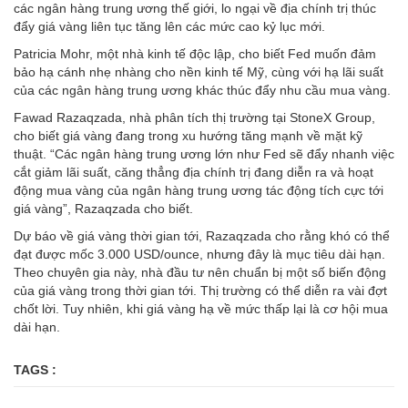
các ngân hàng trung ương thế giới, lo ngại về địa chính trị thúc
đẩy giá vàng liên tục tăng lên các mức cao kỷ lục mới.
Patricia Mohr, một nhà kinh tế độc lập, cho biết Fed muốn đảm
bảo hạ cánh nhẹ nhàng cho nền kinh tế Mỹ, cùng với hạ lãi suất
của các ngân hàng trung ương khác thúc đẩy nhu cầu mua vàng.
Fawad Razaqzada, nhà phân tích thị trường tại StoneX Group,
cho biết giá vàng đang trong xu hướng tăng mạnh về mặt kỹ
thuật. “Các ngân hàng trung ương lớn như Fed sẽ đẩy nhanh việc
cắt giảm lãi suất, căng thẳng địa chính trị đang diễn ra và hoạt
động mua vàng của ngân hàng trung ương tác động tích cực tới
giá vàng”, Razaqzada cho biết.
Dự báo về giá vàng thời gian tới, Razaqzada cho rằng khó có thể
đạt được mốc 3.000 USD/ounce, nhưng đây là mục tiêu dài hạn.
Theo chuyên gia này, nhà đầu tư nên chuẩn bị một số biến động
của giá vàng trong thời gian tới. Thị trường có thể diễn ra vài đợt
chốt lời. Tuy nhiên, khi giá vàng hạ về mức thấp lại là cơ hội mua
dài hạn.
TAGS :