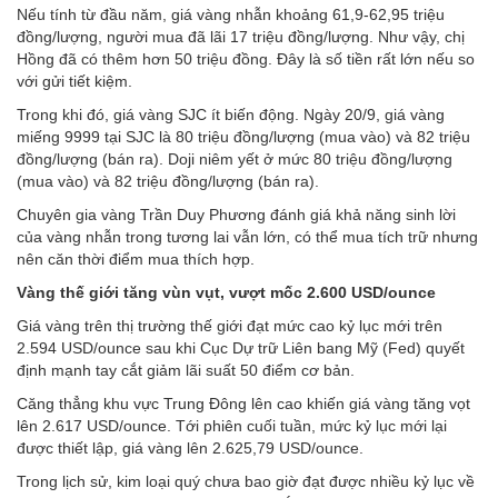
Nếu tính từ đầu năm, giá vàng nhẫn khoảng 61,9-62,95 triệu
đồng/lượng, người mua đã lãi 17 triệu đồng/lượng. Như vậy, chị
Hồng đã có thêm hơn 50 triệu đồng. Đây là số tiền rất lớn nếu so
với gửi tiết kiệm.
Trong khi đó, giá vàng SJC ít biến động. Ngày 20/9, giá vàng
miếng 9999 tại SJC là 80 triệu đồng/lượng (mua vào) và 82 triệu
đồng/lượng (bán ra). Doji niêm yết ở mức 80 triệu đồng/lượng
(mua vào) và 82 triệu đồng/lượng (bán ra).
Chuyên gia vàng Trần Duy Phương đánh giá khả năng sinh lời
của vàng nhẫn trong tương lai vẫn lớn, có thể mua tích trữ nhưng
nên căn thời điểm mua thích hợp.
Vàng thế giới tăng vùn vụt, vượt mốc 2.600 USD/ounce
Giá vàng trên thị trường thế giới đạt mức cao kỷ lục mới trên
2.594 USD/ounce sau khi Cục Dự trữ Liên bang Mỹ (Fed) quyết
định mạnh tay cắt giảm lãi suất 50 điểm cơ bản.
Căng thẳng khu vực Trung Đông lên cao khiến giá vàng tăng vọt
lên 2.617 USD/ounce. Tới phiên cuối tuần, mức kỷ lục mới lại
được thiết lập, giá vàng lên 2.625,79 USD/ounce.
Trong lịch sử, kim loại quý chưa bao giờ đạt được nhiều kỷ lục về