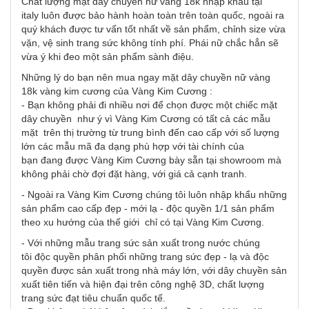
Chất lượng mặt dây chuyền nữ vàng 18k nhập khẩu tại
italy luôn được bảo hành hoàn toàn trên toàn quốc, ngoài ra
quý khách được tư vấn tốt nhất về sản phẩm, chỉnh size vừa
vặn, vệ sinh trang sức không tính phí. Phái nữ chắc hẳn sẽ
vừa ý khi đeo một sản phẩm sành điệu.
Những lý do bạn nên mua ngay mặt dây chuyền nữ vàng
18k vàng kim cương của Vàng Kim Cương :
- Bạn không phải đi nhiều nơi để chọn được một chiếc mặt
dây chuyền như ý vì Vàng Kim Cương có tất cả các mẫu
mặt trên thị trường từ trung bình đến cao cấp với số lượng
lớn các mẫu mã đa dạng phù hợp với tài chính của
bạn đang được Vàng Kim Cương bày sẵn tại showroom mà
không phải chờ đợi đặt hàng, với giá cả cạnh tranh.
- Ngoài ra Vàng Kim Cương chúng tôi luôn nhập khẩu những
sản phẩm cao cấp đẹp - mới lạ - độc quyền 1/1 sản phẩm
theo xu hướng của thế giới chỉ có tại Vàng Kim Cương.
- Với những mẫu trang sức sản xuất trong nước chúng
tôi độc quyền phân phối những trang sức đẹp - lạ và độc
quyền được sản xuất trong nhà máy lớn, với dây chuyền sản
xuất tiên tiến và hiện đại trên công nghệ 3D, chất lượng
trang sức đạt tiêu chuẩn quốc tế.