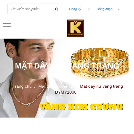
Đăng ký
/
Đăng nhập
/
Toggle
navigation
MẶT DÂY NỮ VÀNG TRẮNG
DYMY1006
Trang chủ
/
Mặt dây chuyền nữ
/
Mặt dây nữ vàng trắng
DYMY1006