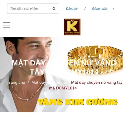
Đăng ký
/
Đăng nhập
/
Toggle
navigation
MẶT DÂY CHUYỀN NỮ VÀNG
TÂY MÃ DCMY1014
Trang chủ
/
Mặt dây chuyền nữ
/
Mặt dây chuyền nữ vàng tây
mã DCMY1014