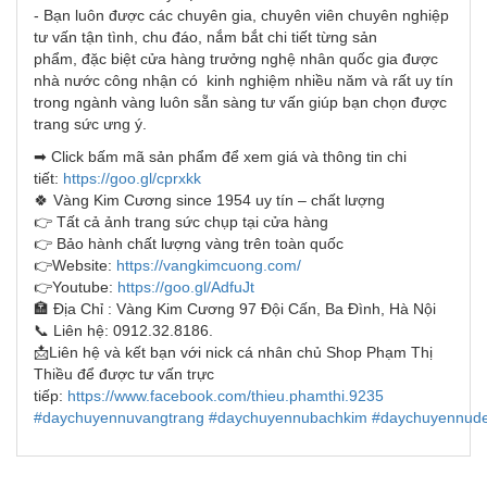
- Bạn luôn được các chuyên gia, chuyên viên chuyên nghiệp
tư vấn tận tình, chu đáo, nắm bắt chi tiết từng sản
phẩm, đặc biệt cửa hàng trưởng nghệ nhân quốc gia được
nhà nước công nhận có kinh nghiệm nhiều năm và rất uy tín
trong ngành vàng luôn sẵn sàng tư vấn giúp bạn chọn được
trang sức ưng ý.
➡ Click bấm mã sản phẩm để xem giá và thông tin chi
tiết:
https://goo.gl/cprxkk
🍀 Vàng Kim Cương since 1954 uy tín – chất lượng
👉 Tất cả ảnh trang sức chụp tại cửa hàng
👉 Bảo hành chất lượng vàng trên toàn quốc
👉Website:
https://vangkimcuong.com/
👉Youtube:
https://goo.gl/AdfuJt
🏣 Địa Chỉ : Vàng Kim Cương 97 Đội Cấn, Ba Đình, Hà Nội
📞 Liên hệ: 0912.32.8186.
📩Liên hệ và kết bạn với nick cá nhân chủ Shop Phạm Thị
Thiều để được tư vấn trực
tiếp:
https://www.facebook.com/thieu.phamthi.9235
#daychuyennuvangtrang
#daychuyennubachkim
#daychuyennud