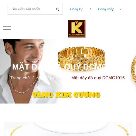
Đăng ký
/
Đăng nhập
/
Toggle
navigation
MẶT DÂY ĐÁ QUÝ DCMC1016
Trang chủ
/
Mặt dây đá quý
/
Mặt dây đá quý DCMC1016