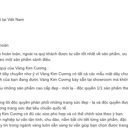
 tại Việt Nam
hooản
oàn toàn, ngoài ra quý khách được tư vấn tốt nhất về sản phẩm, ưu đ
 đeo một sản phẩm sành điệu.
 quý của Vàng Kim Cương :
t dây chuyền như ý vì Vàng Kim Cương có tất cả các mẫu mặt dây chuyề
nh của bạn đang được Vàng Kim Cương bày sẵn tại showroom mà không 
u những sản phẩm cao cấp đẹp - mới lạ - độc quyền 1/1 sản phẩm the
ng tôi độc quyền phân phối những trang sức đẹp - lạ và độc quyền đư
ượng trang sức đạt tiêu chuẩn quốc tế.
g Kim Cương có đủ các size phù hợp và có thể chỉnh sửa theo ý bạn.
 nghiệp tư vấn tận tình, chu đáo, nắm bắt chi tiết từng sản phẩm, đặ
 tín trong ngành vàng luôn sẵn sàng tư vấn giúp bạn chọn được trang