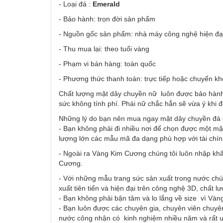
- Loại đá :
Emerald
- Bảo hành: trọn đời sản phẩm
- Nguồn gốc sản phẩm: nhà máy công nghệ hiện đại
- Thu mua lại: theo tuổi vàng
- Phạm vi bán hàng: toàn quốc
- Phương thức thanh toán: trực tiếp hoặc chuyển k
Chất lượng mặt dây chuyền nữ luôn được bảo hành h
sức không tính phí. Phái nữ chắc hẳn sẽ vừa ý khi
Những lý do bạn nên mua ngay mặt dây chuyền đá
- Bạn không phải đi nhiều nơi để chọn được một mặ
lượng lớn các mẫu mã đa dạng phù hợp với tài chí
- Ngoài ra Vàng Kim Cương chúng tôi luôn nhập khẩ
Cương.
- Với những mẫu trang sức sản xuất trong nước chú
xuất tiên tiến và hiện đại trên công nghệ 3D, chất l
- Bạn không phải bận tâm và lo lắng về size vì Vàn
- Bạn luôn được các chuyên gia, chuyên viên chuyên
nước công nhận có kinh nghiệm nhiều năm và rất uy