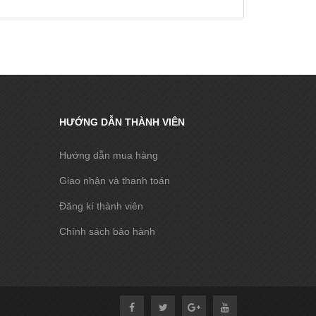
HƯỚNG DẪN THÀNH VIÊN
Hướng dẫn mua hàng
Giao nhận và thanh toán
Đăng kí thành viên
Chính sách bảo hành