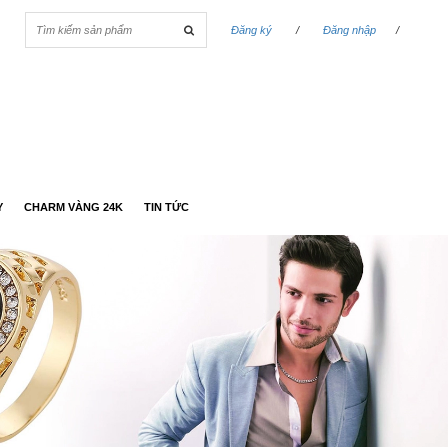
Đăng ký
/
Đăng nhập
/
Y
CHARM VÀNG 24K
TIN TỨC