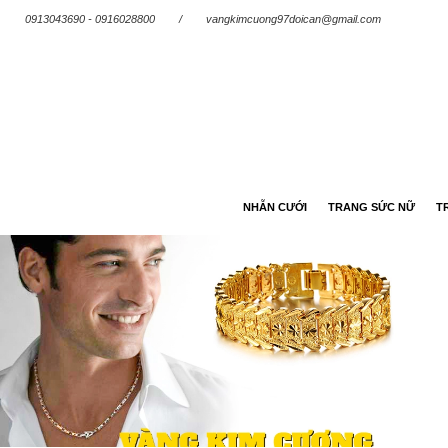
0913043690 - 0916028800
/
vangkimcuong97doican@gmail.com
NHẪN CƯỚI
TRANG SỨC NỮ
T