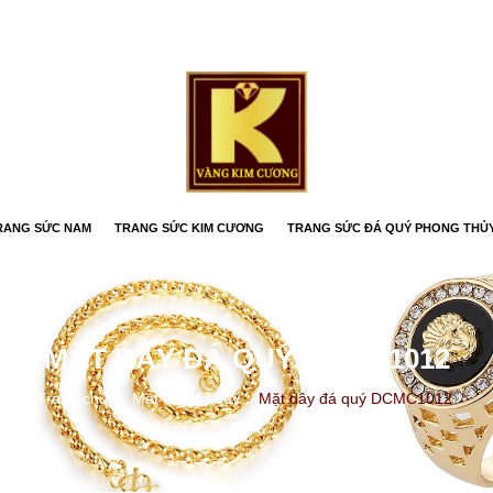
RANG SỨC NAM
TRANG SỨC KIM CƯƠNG
TRANG SỨC ĐÁ QUÝ PHONG THỦ
MẶT DÂY ĐÁ QUÝ DCMC1012
Trang chủ
/
Mặt dây đá quý
/
Mặt dây đá quý DCMC1012