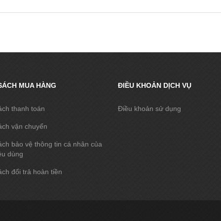
SÁCH MUA HÀNG
ĐIỀU KHOẢN DỊCH VỤ
ách thanh toán
Điều khoản sử dụng
ách vận chuyển
ch bảo vệ thông tin cá nhân của
êu dùng
ch đổi trả hoàn tiền