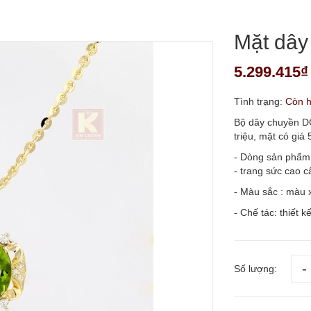
Mặt dâ
5.299.415₫
Tình trạng:
Còn 
Bộ dây chuyền DC
triệu, mặt có giá 5
- Dòng sản phẩm
- trang sức cao c
- Màu sắc : màu 
- Chế tác: thiết kế
Số lượng: