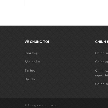
VỀ CHÚNG TÔI
CHÍNH 
Giới thiệu
Chính s
Sản phẩm
Chính s
Tin tức
Chính sá
người ti
Địa chỉ
Chính sá
© Cung cấp bởi Sapo