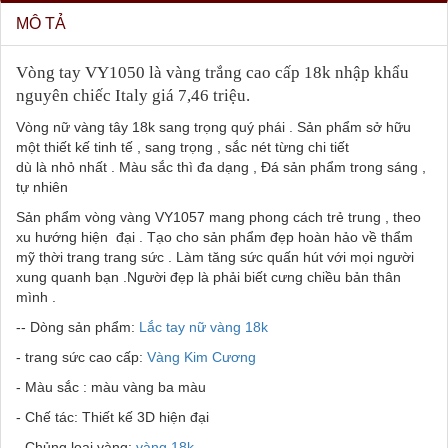
MÔ TẢ
Vòng tay VY1050 là vàng trắng cao cấp 18k nhập khẩu
nguyên chiếc Italy giá 7,46 triệu.
Vòng nữ vàng tây 18k sang trọng quý phái . Sản phẩm sở hữu
một thiết kế tinh tế , sang trọng , sắc nét từng chi tiết
dù là nhỏ nhất . Màu sắc thì đa dạng , Đá sản phẩm trong sáng ,
tự nhiên
Sản phẩm vòng vàng VY1057 mang phong cách trẻ trung , theo
xu hướng hiện đại . Tạo cho sản phẩm đẹp hoàn hảo về thẩm
mỹ thời trang trang sức . Làm tăng sức quấn hút với mọi người
xung quanh bạn .Người đẹp là phải biết cưng chiều bản thân
mình .
-- Dòng sản phẩm:
Lắc tay nữ vàng 18k
- trang sức cao cấp:
Vàng Kim Cương
- Màu sắc : màu vàng ba màu
- Chế tác: Thiết kế 3D hiện đại
- Chủng loại vàng:
vàng 18k