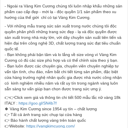
- Ngoài ra Vàng Kim Cương chúng tôi luôn nhập khẩu những sản
phẩm cao cấp đẹp - mới lạ - độc quyền 1/1 sản phẩm theo xu
hướng của thế giới chỉ có tại Vàng Kim Cương.
- Với những mẫu trang sức sản xuất trong nước chúng tôi độc
quyền phân phối những trang sức đẹp - lạ và độc quyền được
sản xuất trong nhà máy lớn, với dây chuyền sản xuất tiên tiến và
hiện đại trên công nghệ 3D, chất lượng trang sức đạt tiêu chuẩn
quốc tế.
- Bạn không phải bận tâm và lo lắng về size vòng vì Vàng Kim
Cương có đủ các size phù hợp và có thể chỉnh sửa theo ý bạn.
- Bạn luôn được các chuyên gia, chuyên viên chuyên nghiệp tư
vấn tận tình, chu đáo, nắm bắt chi tiết từng sản phẩm, đặc biệt
cửa hàng trưởng nghệ nhân quốc gia được nhà nước công nhận
có kinh nghiệm nhiều năm và rất uy tín trong ngành vàng luôn
sẵn sàng tư vấn giúp bạn chọn được trang sức ưng ý.
👉👉Click xem giá và thông tin chi tiết 500 mẫu lắc nữ vàng 18k
ITALY :
https://goo.gl/SN4b7f
🍀 Vàng Kim Cương since 1954 uy tín – chất lượng
👉 Tất cả ảnh trang sức chụp tại cửa hàng
👉 Bảo hành chất lượng vàng trên toàn quốc
👉Website:
https://vangkimcuong.com/