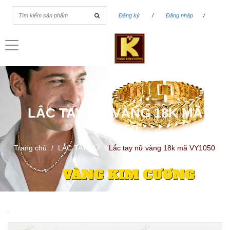
Đăng ký
/
Đăng nhập
/
Toggle
navigation
LẮC TAY NỮ VÀNG 18K MÃ
VY1050
Trang chủ
/
LẮC TAY NỮ
/
Lắc tay nữ vàng 18k mã VY1050