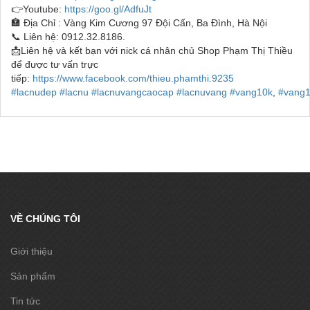
👉Youtube:
https://goo.gl/AdfuJt
🏣 Địa Chỉ : Vàng Kim Cương 97 Đội Cấn, Ba Đình, Hà Nội
📞 Liên hệ: 0912.32.8186.
📩Liên hệ và kết bạn với nick cá nhân chủ Shop Phạm Thị Thiều
để được tư vấn trực
tiếp:
https://www.facebook.com/thieu.phamthi.9235
#lacnudep
#lacnu
#lacnuvangcaocap
#lacnuvang
#vang10k
,
#vang
VỀ CHÚNG TÔI
Giới thiệu
Sản phẩm
Tin tức