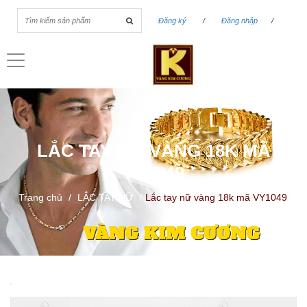
Đăng ký
/
Đăng nhập
/
Toggle
navigation
LẮC TAY NỮ VÀNG 18K MÃ
VY1049
Trang chủ
/
LẮC TAY NỮ
/
Lắc tay nữ vàng 18k mã VY1049