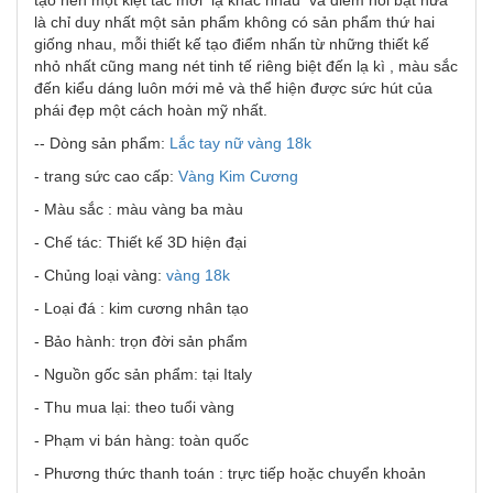
tạo nên một kiệt tác mới lạ khác nhau và điểm nổi bật nữa
là chỉ duy nhất một sản phẩm không có sản phẩm thứ hai
giống nhau, mỗi thiết kế tạo điểm nhấn từ những thiết kế
nhỏ nhất cũng mang nét tinh tế riêng biệt đến lạ kì , màu sắc
đến kiểu dáng luôn mới mẻ và thể hiện được sức hút của
phái đẹp một cách hoàn mỹ nhất.
-- Dòng sản phẩm:
Lắc tay nữ vàng 18k
- trang sức cao cấp:
Vàng Kim Cương
- Màu sắc : màu vàng ba màu
- Chế tác: Thiết kế 3D hiện đại
- Chủng loại vàng:
vàng 18k
- Loại đá : kim cương nhân tạo
- Bảo hành: trọn đời sản phẩm
- Nguồn gốc sản phẩm: tại Italy
- Thu mua lại: theo tuổi vàng
- Phạm vi bán hàng: toàn quốc
- Phương thức thanh toán : trực tiếp hoặc chuyển khoản