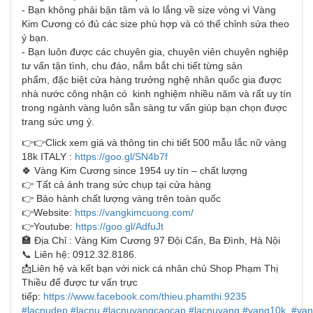
- Bạn không phải bận tâm và lo lắng về size vòng vì Vàng
Kim Cương có đủ các size phù hợp và có thể chỉnh sửa theo
ý bạn.
- Bạn luôn được các chuyên gia, chuyên viên chuyên nghiệp
tư vấn tận tình, chu đáo, nắm bắt chi tiết từng sản
phẩm, đặc biệt cửa hàng trưởng nghệ nhân quốc gia được
nhà nước công nhận có kinh nghiệm nhiều năm và rất uy tín
trong ngành vàng luôn sẵn sàng tư vấn giúp bạn chọn được
trang sức ưng ý.
👉👉Click xem giá và thông tin chi tiết 500 mẫu lắc nữ vàng
18k ITALY :
https://goo.gl/SN4b7f
🍀 Vàng Kim Cương since 1954 uy tín – chất lượng
👉 Tất cả ảnh trang sức chụp tại cửa hàng
👉 Bảo hành chất lượng vàng trên toàn quốc
👉Website:
https://vangkimcuong.com/
👉Youtube:
https://goo.gl/AdfuJt
🏣 Địa Chỉ : Vàng Kim Cương 97 Đội Cấn, Ba Đình, Hà Nội
📞 Liên hệ: 0912.32.8186.
📩Liên hệ và kết bạn với nick cá nhân chủ Shop Phạm Thị
Thiều để được tư vấn trực
tiếp:
https://www.facebook.com/thieu.phamthi.9235
#lacnudep
#lacnu
#lacnuvangcaocap
#lacnuvang
#vang10k
,
#van