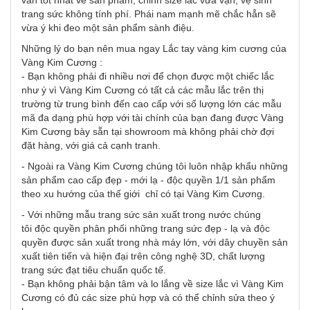
vấn tốt nhất về sản phẩm, chỉnh size lắc vừa vặn, vệ sinh
trang sức không tính phí. Phái nam mạnh mẽ chắc hẳn sẽ
vừa ý khi đeo một sản phẩm sành điệu.
Những lý do bạn nên mua ngay Lắc tay vàng kim cương của
Vàng Kim Cương :
- Bạn không phải đi nhiều nơi để chọn được một chiếc lắc
như ý vì Vàng Kim Cương có tất cả các mẫu lắc trên thị
trường từ trung bình đến cao cấp với số lượng lớn các mẫu
mã đa dạng phù hợp với tài chính của bạn đang được Vàng
Kim Cương bày sẵn tại showroom mà không phải chờ đợi
đặt hàng, với giá cả cạnh tranh.
- Ngoài ra Vàng Kim Cương chúng tôi luôn nhập khẩu những
sản phẩm cao cấp đẹp - mới lạ - độc quyền 1/1 sản phẩm
theo xu hướng của thế giới chỉ có tại Vàng Kim Cương.
- Với những mẫu trang sức sản xuất trong nước chúng
tôi độc quyền phân phối những trang sức đẹp - lạ và độc
quyền được sản xuất trong nhà máy lớn, với dây chuyền sản
xuất tiên tiến và hiện đại trên công nghệ 3D, chất lượng
trang sức đạt tiêu chuẩn quốc tế.
- Bạn không phải bận tâm và lo lắng về size lắc vì Vàng Kim
Cương có đủ các size phù hợp và có thể chỉnh sửa theo ý