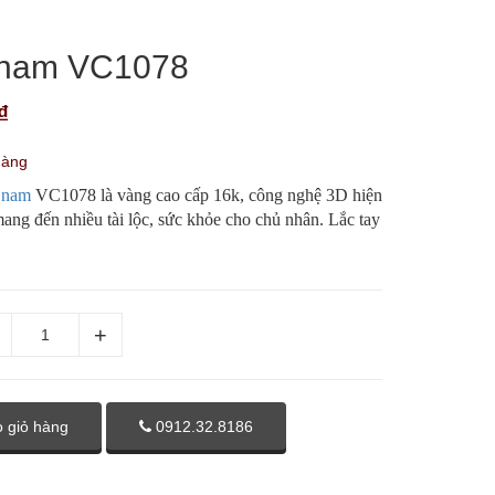
 nam VC1078
₫
hàng
y nam
VC1078 là vàng cao cấp 16k, công nghệ 3D hiện
mang đến nhiều tài lộc, sức khỏe cho chủ nhân. Lắc tay
 giỏ hàng
0912.32.8186