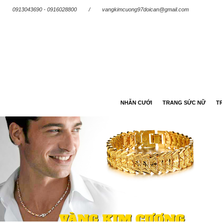
0913043690 - 0916028800
/
vangkimcuong97doican@gmail.com
NHẪN CƯỚI
TRANG SỨC NỮ
T