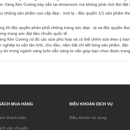
ợc Vàng Kim Cương bày sẵn tại showroom mà không phải chờ đợi đặt hà
u những sản phẩm cao cấp đẹp - mới lạ - độc quyền 1/1 sản phẩm the
ng tôi độc quyền phân phối những trang sức đẹp - lạ và độc quyền đư
ượng trang sức đạt tiêu chuẩn quốc tế.
 Vàng Kim Cương có đủ các size phù hợp và có thể chỉnh sửa theo ý bạn
 nghiệp tư vấn tận tình, chu đáo, nắm bắt chi tiết từng sản phẩm, đặ
 tín trong ngành vàng luôn sẵn sàng tư vấn giúp bạn chọn được trang
SÁCH MUA HÀNG
ĐIỀU KHOẢN DỊCH VỤ
ách thanh toán
Điều khoản sử dụng
ách vận chuyển