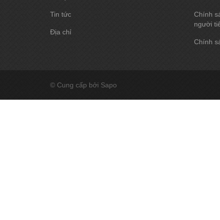
Tin tức
Chính sá
người ti
Địa chỉ
Chính sá
© Cung cấp bởi Sapo