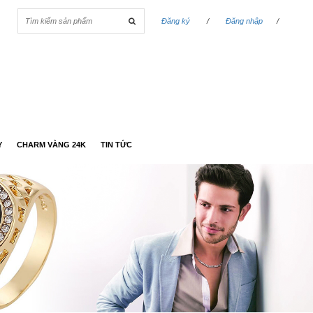
Đăng ký
/
Đăng nhập
/
Y
CHARM VÀNG 24K
TIN TỨC