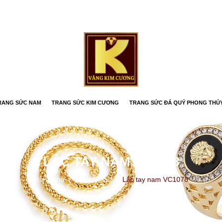
RANG SỨC NAM
TRANG SỨC KIM CƯƠNG
TRANG SỨC ĐÁ QUÝ PHONG THỦ
LẮC TAY NAM VC1078
Trang chủ
/
Lắc tay nam
/
Lắc tay nam VC1078