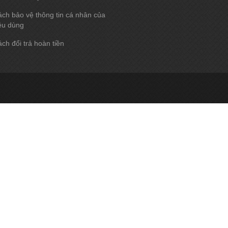
ch bảo vệ thông tin cá nhân của
êu dùng
ch đổi trả hoàn tiền