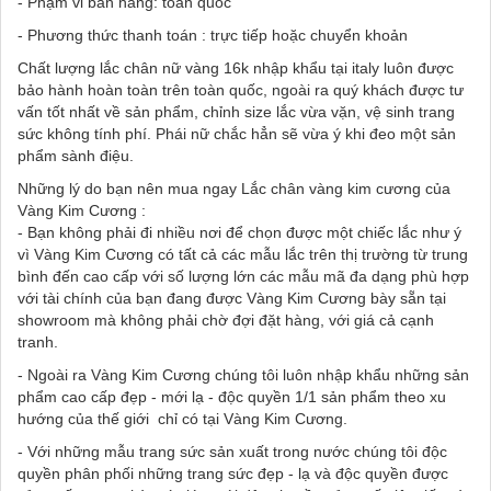
- Phạm vi bán hàng: toàn quốc
- Phương thức thanh toán : trực tiếp hoặc chuyển khoản
Chất lượng lắc chân nữ vàng 16k nhập khẩu tại italy luôn được
bảo hành hoàn toàn trên toàn quốc, ngoài ra quý khách được tư
vấn tốt nhất về sản phẩm, chỉnh size lắc vừa vặn, vệ sinh trang
sức không tính phí. Phái nữ chắc hẳn sẽ vừa ý khi đeo một sản
phẩm sành điệu.
Những lý do bạn nên mua ngay Lắc chân vàng kim cương của
Vàng Kim Cương :
- Bạn không phải đi nhiều nơi để chọn được một chiếc lắc như ý
vì Vàng Kim Cương có tất cả các mẫu lắc trên thị trường từ trung
bình đến cao cấp với số lượng lớn các mẫu mã đa dạng phù hợp
với tài chính của bạn đang được Vàng Kim Cương bày sẵn tại
showroom mà không phải chờ đợi đặt hàng, với giá cả cạnh
tranh.
- Ngoài ra Vàng Kim Cương chúng tôi luôn nhập khẩu những sản
phẩm cao cấp đẹp - mới lạ - độc quyền 1/1 sản phẩm theo xu
hướng của thế giới chỉ có tại Vàng Kim Cương.
- Với những mẫu trang sức sản xuất trong nước chúng tôi độc
quyền phân phối những trang sức đẹp - lạ và độc quyền được