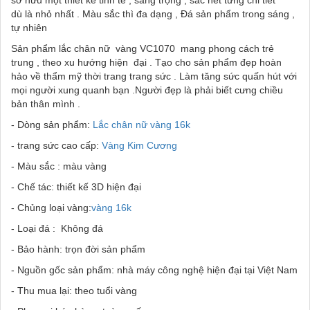
sở hữu một thiết kế tinh tế , sang trọng , sắc nét từng chi tiết
dù là nhỏ nhất . Màu sắc thì đa dạng , Đá sản phẩm trong sáng ,
tự nhiên
Sản phẩm lắc chân nữ vàng VC1070 mang phong cách trẻ
trung , theo xu hướng hiện đại . Tạo cho sản phẩm đẹp hoàn
hảo về thẩm mỹ thời trang trang sức . Làm tăng sức quấn hút với
mọi người xung quanh bạn .Người đẹp là phải biết cưng chiều
bản thân mình .
- Dòng sản phẩm:
Lắc chân nữ vàng 16k
- trang sức cao cấp:
Vàng Kim Cương
- Màu sắc : màu vàng
- Chế tác: thiết kế 3D hiện đại
- Chủng loại vàng:
vàng 16k
- Loại đá : Không đá
- Bảo hành: trọn đời sản phẩm
- Nguồn gốc sản phẩm: nhà máy công nghệ hiện đại tại Việt Nam
- Thu mua lại: theo tuổi vàng