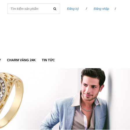
Đăng ký
/
Đăng nhập
/
Y
CHARM VÀNG 24K
TIN TỨC
4