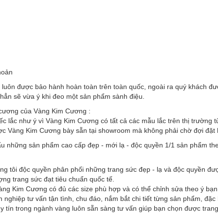
hoản
y luôn được bảo hành hoàn toàn trên toàn quốc, ngoài ra quý khách đượ
c hẳn sẽ vừa ý khi đeo một sản phẩm sành điệu.
 cương của Vàng Kim Cương :
ếc lắc như ý vì Vàng Kim Cương có tất cả các mẫu lắc trên thị trường 
ợc Vàng Kim Cương bày sẵn tại showroom mà không phải chờ đợi đặt hà
u những sản phẩm cao cấp đẹp - mới lạ - độc quyền 1/1 sản phẩm the
ng tôi độc quyền phân phối những trang sức đẹp - lạ và độc quyền đư
ượng trang sức đạt tiêu chuẩn quốc tế.
 Vàng Kim Cương có đủ các size phù hợp và có thể chỉnh sửa theo ý bạn
 nghiệp tư vấn tận tình, chu đáo, nắm bắt chi tiết từng sản phẩm, đặ
 tín trong ngành vàng luôn sẵn sàng tư vấn giúp bạn chọn được trang