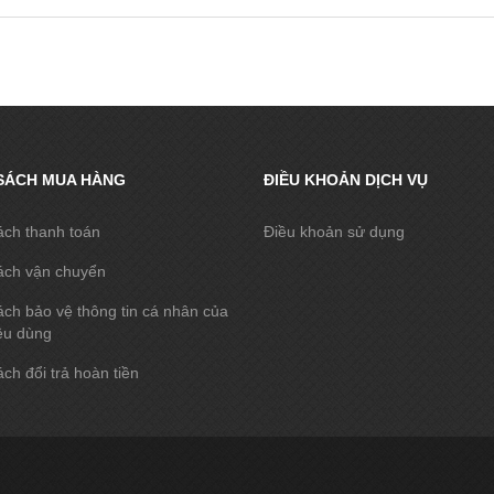
SÁCH MUA HÀNG
ĐIỀU KHOẢN DỊCH VỤ
ách thanh toán
Điều khoản sử dụng
ách vận chuyển
ch bảo vệ thông tin cá nhân của
êu dùng
ch đổi trả hoàn tiền