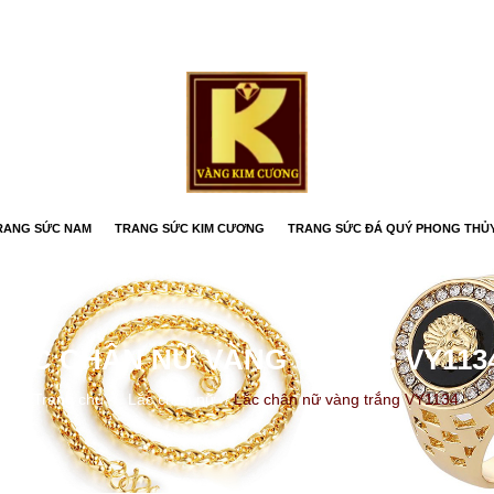
RANG SỨC NAM
TRANG SỨC KIM CƯƠNG
TRANG SỨC ĐÁ QUÝ PHONG THỦ
LẮC CHÂN NỮ VÀNG TRẮNG VY113
Trang chủ
/
Lắc chân nữ
/
Lắc chân nữ vàng trắng VY1134