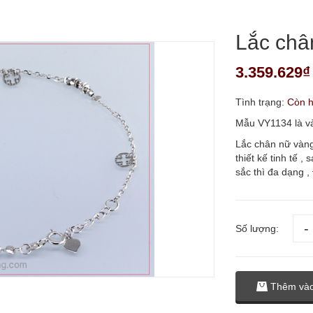
Lắc châ
3.359.629₫
Tình trạng:
Còn 
Mẫu VY1134 là vàn
Lắc chân nữ vàng
thiết kế tinh tế ,
sắc thì đa dạng ,
Số lượng:
Thêm vào