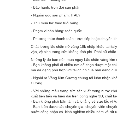
- Bảo hành: trọn đời sản phẩm
- Nguồn gốc sản phẩm: ITALY
- Thu mua lại: theo tuổi vàng
- Phạm vi bán hàng: toàn quốc
- Phương thức thanh toán : trực tiếp hoặc chuyển k
Chất lượng lắc chân nữ vàng 18k nhập khẩu tại ital
vặn, vệ sinh trang sức không tính phí. Phái nữ chắ
Những lý do bạn nên mua ngay Lắc chân vàng kim
- Bạn không phải đi nhiều nơi để chọn được một chi
mã đa dạng phù hợp với tài chính của bạn đang đư
- Ngoài ra Vàng Kim Cương chúng tôi luôn nhập khẩ
Cương.
- Với những mẫu trang sức sản xuất trong nước chú
xuất tiên tiến và hiện đại trên công nghệ 3D, chất l
- Bạn không phải bận tâm và lo lắng về size lắc vì
- Bạn luôn được các chuyên gia, chuyên viên chuyên
nước công nhận có kinh nghiệm nhiều năm và rất uy