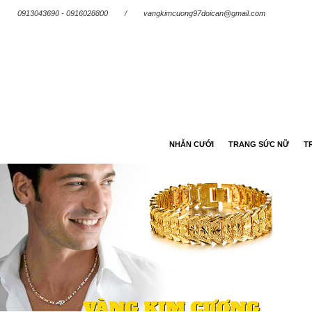
0913043690 - 0916028800
/
vangkimcuong97doican@gmail.com
NHẪN CƯỚI
TRANG SỨC NỮ
T