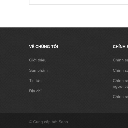
VỀ CHÚNG TÔI
CHÍNH 
Giới thiệu
Chính s
Sản phẩm
Chính s
Tin tức
Chính sá
người ti
Địa chỉ
Chính sá
© Cung cấp bởi Sapo