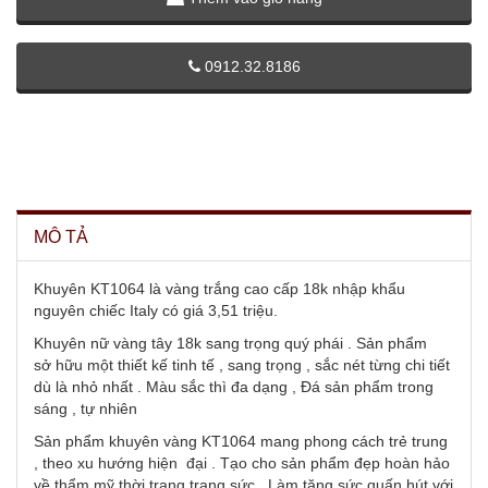
0912.32.8186
MÔ TẢ
Khuyên KT1064 là vàng trắng cao cấp 18k nhập khẩu
nguyên chiếc Italy có giá 3,51 triệu.
Khuyên nữ vàng tây 18k sang trọng quý phái . Sản phẩm
sở hữu một thiết kế tinh tế , sang trọng , sắc nét từng chi tiết
dù là nhỏ nhất . Màu sắc thì đa dạng , Đá sản phẩm trong
sáng , tự nhiên
Sản phẩm khuyên vàng KT1064 mang phong cách trẻ trung
, theo xu hướng hiện đại . Tạo cho sản phẩm đẹp hoàn hảo
về thẩm mỹ thời trang trang sức . Làm tăng sức quấn hút với