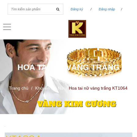
Đăng ký
/
Đăng nhập
/
Toggle
navigation
HOA TAI NỮ VÀNG TRẮNG
KT1064
Trang chủ
/
Khuyên Tai Nữ
/
Hoa tai nữ vàng trắng KT1064