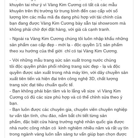
khuyên tai như ý vì Vàng Kim Cương có tất cả các mẫu
khuyên trên thị trường từ trung bình đến cao cấp với số
lượng lớn các mẫu mã đa dạng phù hợp với tài chính của
bạn đang được Vàng Kim Cương bày sẵn tại showroom mà
không phải chờ đợi đặt hàng, với giá cả cạnh tranh.
- Ngoài ra Vàng Kim Cương chúng tôi luôn nhập khẩu những
sản phẩm cao cấp đẹp - mới lạ - độc quyền 1/1 sản phẩm
theo xu hướng của thế giới chỉ có tại Vàng Kim Cương.
- Với những mẫu trang sức sản xuất trong nước chúng
tôi độc quyền phân phối những trang sức đẹp - lạ và độc
quyền được sản xuất trong nhà máy lớn, với dây chuyền sản
xuất tiên tiến và hiện đại trên công nghệ 3D, chất lượng
trang sức đạt tiêu chuẩn quốc tế.
- Bạn không phải bận tâm và lo lắng về size vì Vàng Kim
Cương có đủ các size phù hợp và có thể chỉnh sửa theo ý
bạn.
- Bạn luôn được các chuyên gia, chuyên viên chuyên nghiệp
tư vấn tận tình, chu đáo, nắm bắt chi tiết từng sản
phẩm, đặc biệt cửa hàng trưởng nghệ nhân quốc gia được
nhà nước công nhận có kinh nghiệm nhiều năm và rất uy tín
trong ngành vàng luôn sẵn sàng tư vấn giúp bạn chọn được