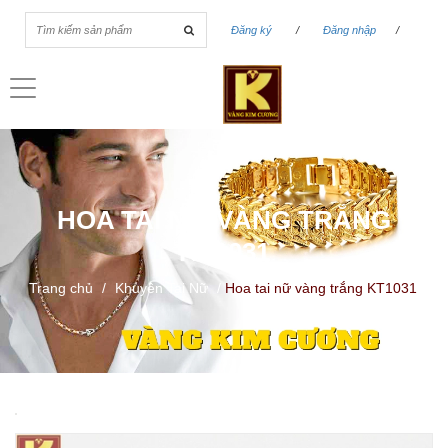
Đăng ký
/
Đăng nhập
/
Toggle
navigation
HOA TAI NỮ VÀNG TRẮNG
KT1031
Trang chủ
/
Khuyên Tai Nữ
/
Hoa tai nữ vàng trắng KT1031