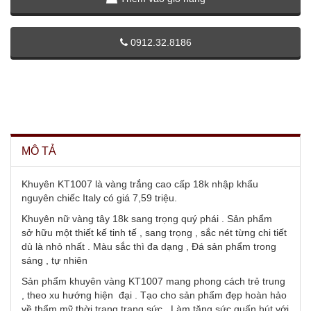
0912.32.8186
MÔ TẢ
Khuyên KT1007 là vàng trắng cao cấp 18k nhập khẩu
nguyên chiếc Italy có giá 7,59 triệu.
Khuyên nữ vàng tây 18k sang trọng quý phái . Sản phẩm
sở hữu một thiết kế tinh tế , sang trọng , sắc nét từng chi tiết
dù là nhỏ nhất . Màu sắc thì đa dạng , Đá sản phẩm trong
sáng , tự nhiên
Sản phẩm khuyên vàng KT1007 mang phong cách trẻ trung
, theo xu hướng hiện đại . Tạo cho sản phẩm đẹp hoàn hảo
về thẩm mỹ thời trang trang sức . Làm tăng sức quấn hút với