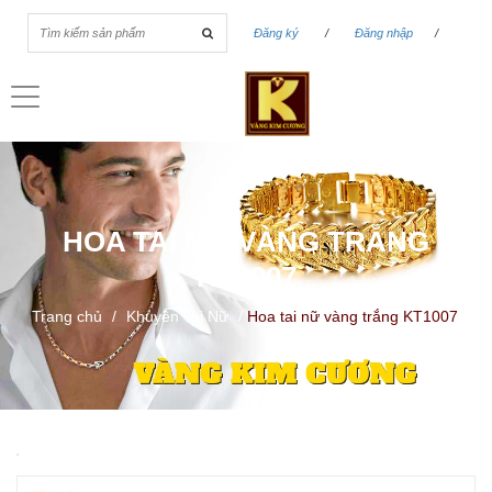
Đăng ký
/
Đăng nhập
/
Toggle
navigation
HOA TAI NỮ VÀNG TRẮNG
KT1007
Trang chủ
/
Khuyên Tai Nữ
/
Hoa tai nữ vàng trắng KT1007