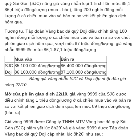
quý Sài Gòn (SJC) nâng giá vàng nhẫn loại 1-5 chỉ lên mức 85,1-
86,4 triệu đồng/lượng (mua - bán), tăng 200 nghìn đồng mỗi
lượng ở cả chiều mua vào và bán ra so với kết phiên giao dịch
hôm qua.
Tương tự, Tập đoàn Vàng bạc đá quý Doji điều chỉnh tăng 100
nghìn đồng mỗi lượng ở cả chiều mua vào và bán ra so với chốt
phiên giao dịch hôm qua, vượt mốc 87 triệu đồng/lượng, giá vàng
nhẫn 9999 lên mức 86,1-87,1 triệu đồng/lượng.
Mua vào
Bán ra
SJC
85.100.000 đồng/lượng
86.400.000 đồng/lượng
Doji
86.100.000 đồng/lượng
87.100.000 đồng/lượng
Bảng giá vàng nhẫn SJC và Doji cập nhật đầu giờ
sáng 22/10
Mở cửa phiên giao dịch 22/10
, giá vàng 9999 của SJC được
điều chỉnh tăng 1 triệu đồng/lượng ở cả chiều mua vào và bán ra
so với kết phiên giao dịch đêm qua, lên mức 89 triệu đồng/lượng
(bán ra).
Giá vàng 9999 được Công ty TNHH MTV Vàng bạc đá quý Sài
Gòn (SJC) niêm yết lúc 8h29' và giá vàng 9999 được Tập đoàn
Vàng bạc đá quý Doji cập nhật lúc 8h26' như sau: