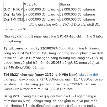
Mua vào
Bán ra
SJC TP.HCM
87.000.000 đồng/lượng
89.000.000 đồng/lượng
Doji Hà Nội
87.000.000 đồng/lượng
89.000.000 đồng/lượng
Doji TP.HCM
87.000.000 đồng/lượng
89.000.000 đồng/lượng
Bảng giá vàng miếng SJC và Doji cập nhật đầu
giờ sáng 22/10
Như vậy chỉ trong 2 ngày, giá vàng SJC đã điều chỉnh tăng 3 triệu
đồng/lượng.
Tỷ giá trung tâm ngày 22/10/2024
được Ngân hàng Nhà nước
công bố là 24.240 đồng/USD, tăng 12 đồng so với phiên giao dịch
trước đó. Giá USD ở các ngân hàng thương mại sáng nay (22/10)
được niêm yết phổ biến ở mức 25.055 đồng/USD (mua vào) và
25.445 đồng/USD (bán ra).
Tới 8h22' hôm nay (ngày 22/10, giờ Việt Nam)
,
giá vàng thế
giới
giao ngay ở mức 2.727 USD/ounce, giảm 11,7 USD/ounce so
với đêm qua. Giá vàng giao tương lai tháng 12/2024 trên sàn
Comex New York ở mức 2.741,75 USD/ounce.
Sáng 22/10
, vàng thế giới quy đổi theo giá USD ngân hàng ở
mức hơn 84,5 triệu đồng/lượng, đã bao gồm thuế và phí, thấp
hơn khoảng 3,5 triệu đồng/lượng so với giá vàng trong nước.