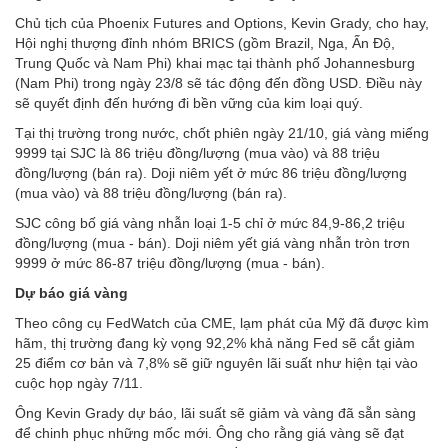
Chủ tịch của Phoenix Futures and Options, Kevin Grady, cho hay,
Hội nghị thượng đỉnh nhóm BRICS (gồm Brazil, Nga, Ấn Độ,
Trung Quốc và Nam Phi) khai mạc tại thành phố Johannesburg
(Nam Phi) trong ngày 23/8 sẽ tác động đến đồng USD. Điều này
sẽ quyết định đến hướng đi bền vững của kim loại quý.
Tại thị trường trong nước, chốt phiên ngày 21/10, giá vàng miếng
9999 tại SJC là 86 triệu đồng/lượng (mua vào) và 88 triệu
đồng/lượng (bán ra). Doji niêm yết ở mức 86 triệu đồng/lượng
(mua vào) và 88 triệu đồng/lượng (bán ra).
SJC công bố giá vàng nhẫn loại 1-5 chỉ ở mức 84,9-86,2 triệu
đồng/lượng (mua - bán). Doji niêm yết giá vàng nhẫn tròn trơn
9999 ở mức 86-87 triệu đồng/lượng (mua - bán).
Dự báo giá vàng
Theo công cụ FedWatch của CME, lạm phát của Mỹ đã được kìm
hãm, thị trường đang kỳ vọng 92,2% khả năng Fed sẽ cắt giảm
25 điểm cơ bản và 7,8% sẽ giữ nguyên lãi suất như hiện tại vào
cuộc họp ngày 7/11.
Ông Kevin Grady dự báo, lãi suất sẽ giảm và vàng đã sẵn sàng
để chinh phục những mốc mới. Ông cho rằng giá vàng sẽ đạt