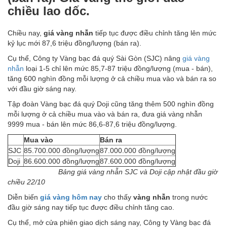
chiều lao dốc.
Chiều nay,
giá vàng nhẫn
tiếp tục được điều chỉnh tăng lên mức
kỷ lục mới 87,6 triệu đồng/lượng (bán ra).
Cụ thể, Công ty Vàng bạc đá quý Sài Gòn (SJC) nâng
giá vàng
nhẫn
loại 1-5 chỉ lên mức 85,7-87 triệu đồng/lượng (mua - bán),
tăng 600 nghìn đồng mỗi lượng ở cả chiều mua vào và bán ra so
với đầu giờ sáng nay.
Tập đoàn Vàng bạc đá quý Doji cũng tăng thêm 500 nghìn đồng
mỗi lượng ở cả chiều mua vào và bán ra, đưa giá vàng nhẫn
9999 mua - bán lên mức 86,6-87,6 triệu đồng/lượng.
Mua vào
Bán ra
SJC
85.700.000 đồng/lượng
87.000.000 đồng/lượng
Doji
86.600.000 đồng/lượng
87.600.000 đồng/lượng
Bảng giá vàng nhẫn SJC và Doji cập nhật đầu giờ
chiều 22/10
Diễn biến
giá vàng hôm nay
cho thấy
vàng nhẫn
trong nước
đầu giờ sáng nay tiếp tục được điều chỉnh tăng cao.
Cụ thể, mở cửa phiên giao dịch sáng nay, Công ty Vàng bạc đá