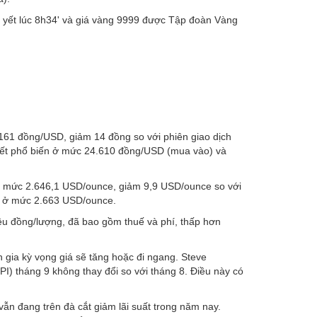
yết lúc 8h34' và giá vàng 9999 được Tập đoàn Vàng
61 đồng/USD, giảm 14 đồng so với phiên giao dịch
yết phổ biến ở mức 24.610 đồng/USD (mua vào) và
y ở mức 2.646,1 USD/ounce, giảm 9,9 USD/ounce so với
rk ở mức 2.663 USD/ounce.
iệu đồng/lượng, đã bao gồm thuế và phí, thấp hơn
 gia kỳ vọng giá sẽ tăng hoặc đi ngang. Steve
PI) tháng 9 không thay đổi so với tháng 8. Điều này có
ẫn đang trên đà cắt giảm lãi suất trong năm nay.