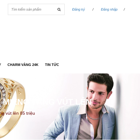
Đăng ký
/
Đăng nhập
/
Y
CHARM VÀNG 24K
TIN TỨC
G MIẾNG TĂNG VÚT LÊN
g vút lên 85 triệu