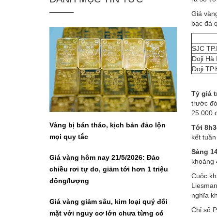
Giá vàn
bạc đá q
SJC TP
Doji Hà 
Doji TP
Tỷ giá 
trước đ
25.000 
Vàng bị bán tháo, kịch bản đảo lộn
Tới 8h3
mọi quy tắc
kết tuầ
Sáng 14
Giá vàng hôm nay 21/5/2026: Đảo
khoảng 4
chiều rơi tự do, giảm tới hơn 1 triệu
Cuộc khả
đồng/lượng
Liesman,
nghĩa k
Giá vàng giảm sâu, kim loại quý đối
Chỉ số P
mặt với nguy cơ lớn chưa từng có