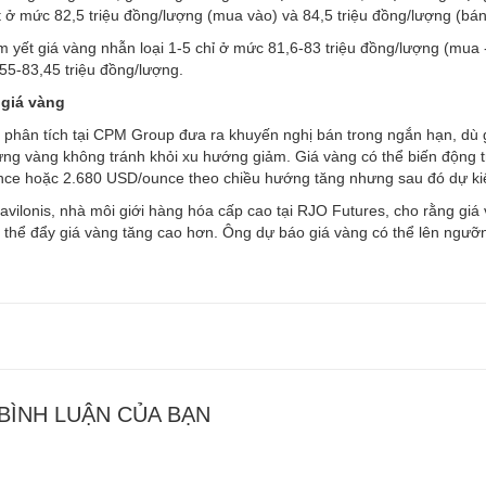
 ở mức 82,5 triệu đồng/lượng (mua vào) và 84,5 triệu đồng/lượng (bán
 yết giá vàng nhẫn loại 1-5 chỉ ở mức 81,6-83 triệu đồng/lượng (mua - 
55-83,45 triệu đồng/lượng.
giá vàng
phân tích tại CPM Group đưa ra khuyến nghị bán trong ngắn hạn, dù g
ng vàng không tránh khỏi xu hướng giảm. Giá vàng có thể biến động tr
ce hoặc 2.680 USD/ounce theo chiều hướng tăng nhưng sau đó dự ki
avilonis, nhà môi giới hàng hóa cấp cao tại RJO Futures, cho rằng giá 
 thể đẩy giá vàng tăng cao hơn. Ông dự báo giá vàng có thể lên ngư
 BÌNH LUẬN CỦA BẠN