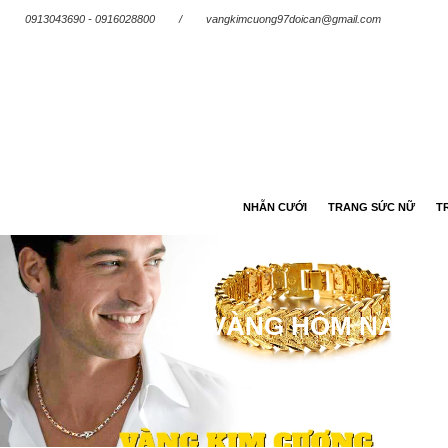
0913043690 - 0916028800
/
vangkimcuong97doican@gmail.com
NHẪN CƯỚI
TRANG SỨC NỮ
T
GIÁ VÀNG HÔM NAY 14
Trang chủ
/
Tin 