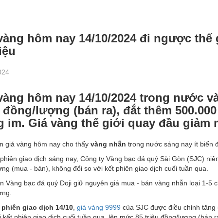
vàng hôm nay 14/10/2024 đi ngược thế g
iệu
024
vàng hôm nay 14/10/2024 trong nước và
u đồng/lượng (bán ra), đắt thêm 500.0
 im. Giá vàng thế giới quay đầu giảm
ến giá vàng hôm nay cho thấy
vàng nhẫn
trong nước sáng nay ít biến 
hiên giao dịch sáng nay, Công ty Vàng bạc đá quý Sài Gòn (SJC) niêm 
ng (mua - bán), không đổi so với kết phiên giao dịch cuối tuần qua.
 Vàng bạc đá quý Doji giữ nguyên giá mua - bán vàng nhẫn loại 1-5 c
ợng.
phiên giao dịch 14/10
,
giá vàng 9999
của SJC được điều chỉnh tăng 
i kết phiên giao dịch cuối tuần qua, lên mức 85 triệu đồng/lượng (bán r