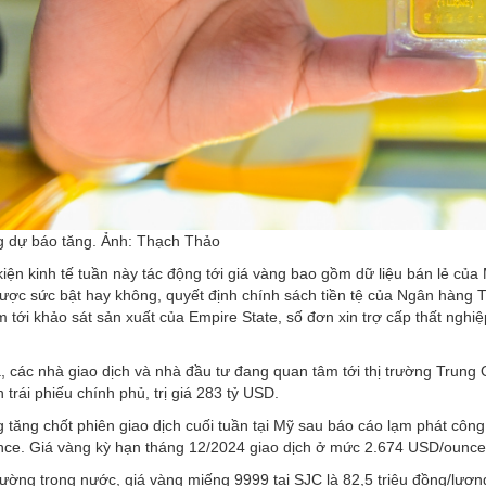
g dự báo tăng. Ảnh: Thạch Thảo
iện kinh tế tuần này tác động tới giá vàng bao gồm dữ liệu bán lẻ của M
được sức bật hay không, quyết định chính sách tiền tệ của Ngân hàng
 tới khảo sát sản xuất của Empire State, số đơn xin trợ cấp thất nghi
, các nhà giao dịch và nhà đầu tư đang quan tâm tới thị trường Trung 
 trái phiếu chính phủ, trị giá 283 tỷ USD.
 tăng chốt phiên giao dịch cuối tuần tại Mỹ sau báo cáo lạm phát công
ce. Giá vàng kỳ hạn tháng 12/2024 giao dịch ở mức 2.674 USD/ounce
trường trong nước, giá vàng miếng 9999 tại SJC là 82,5 triệu đồng/lượn