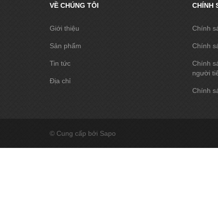
VỀ CHÚNG TÔI
CHÍNH 
Giới thiệu
Chính s
Sản phẩm
Chính s
Tin tức
Chính sá
người ti
Địa chỉ
Chính sá
© Cung cấp bởi Sapo