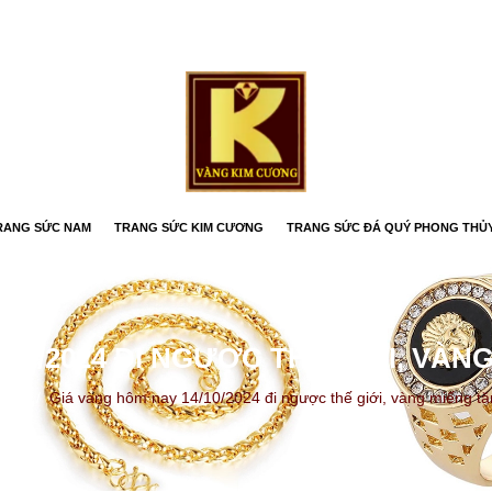
RANG SỨC NAM
TRANG SỨC KIM CƯƠNG
TRANG SỨC ĐÁ QUÝ PHONG THỦ
/10/2024 ĐI NGƯỢC THẾ GIỚI, VÀN
Tức
/
Giá vàng hôm nay 14/10/2024 đi ngược thế giới, vàng miếng tăn