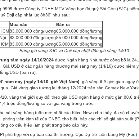
g 9999 được Công ty TNHH MTV Vàng bạc đá quý Sài Gòn (SJC) niêm 
uý Doji cập nhật lúc 8h36' như sau:
Mua vào
Bán ra
.HCM
83.000.000 đồng/lượng
85.000.000 đồng/lượng
Nội
83.000.000 đồng/lượng
85.000.000 đồng/lượng
.HCM
83.000.000 đồng/lượng
85.000.000 đồng/lượng
Bảng giá vàng SJC và Doji cập nhật đầu giờ sáng 14/10
trung tâm ngày 14/10/2024
được Ngân hàng Nhà nước công bố là 24.1
ó. Giá USD ở các ngân hàng thương mại sáng nay (14/10) được niêm 
đồng/USD (bán ra).
4' hôm nay (ngày 14/10, giờ Việt Nam)
, giá vàng thế giới giao nga
n qua. Giá vàng giao tương lai tháng 12/2024 trên sàn Comex New Yo
/10
, vàng thế giới quy đổi theo giá USD ngân hàng ở mức gần 80,6 tr
,4 triệu đồng/lượng so với giá vàng trong nước.
o sát vàng hàng tuần mới nhất của Kitco News cho thấy, đa số chuyên
 phóng viên kinh tế của CNBC cho biết, báo cáo chỉ số giá sản xuất (P
hông có dấu hiệu lạm phát trong báo cáo này.
PI phù hợp với dự báo của thị trường. Cục Dự trữ Liên bang Mỹ (Fed) v