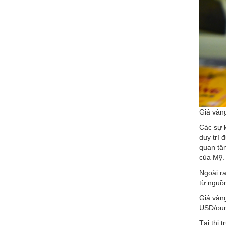
Giá vàn
Các sự k
duy trì 
quan tâm
của Mỹ.
Ngoài ra
từ nguồn
Giá vàng
USD/oun
Tại thị 