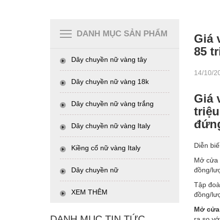
DANH MỤC SẢN PHẨM
Giá 
85 tr
Dây chuyền nữ vàng tây
14/10/2
Dây chuyền nữ vàng 18k
Giá 
Dây chuyền nữ vàng trắng
triệ
đứng
Dây chuyền nữ vàng Italy
Diễn bi
Kiềng cổ nữ vàng Italy
Mở cửa p
Dây chuyền nữ
đồng/lượ
Tập đoàn
XEM THÊM
đồng/lư
Mở cửa 
DANH MỤC TIN TỨC
ra so vớ