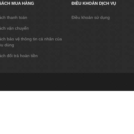
SÁCH MUA HÀNG
ĐIỀU KHOẢN DỊCH VỤ
ách thanh toán
Điều khoản sử dụng
ách vận chuyển
ch bảo vệ thông tin cá nhân của
êu dùng
ch đổi trả hoàn tiền