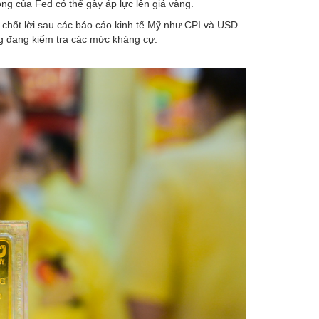
ỏng của Fed có thể gây áp lực lên giá vàng.
ư chốt lời sau các báo cáo kinh tế Mỹ như CPI và USD
ng đang kiểm tra các mức kháng cự.