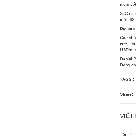
niêm yết
SJC niêm
mức 82,
Dự báo 
Các nhà 
cực, như
USD/oun
Daniel P
Đông có
TAGS :
Share:
VIẾT
Tên:
*