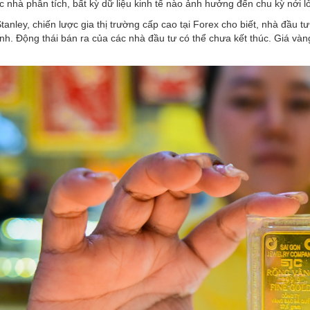
 nhà phân tích, bất kỳ dữ liệu kinh tế nào ảnh hưởng đến chu kỳ nới l
anley, chiến lược gia thị trường cấp cao tại Forex cho biết, nhà đầu t
h. Động thái bán ra của các nhà đầu tư có thể chưa kết thúc. Giá và