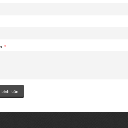
ận:
*
 bình luận