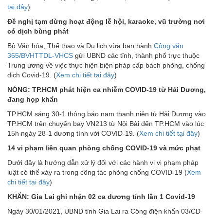
tại đây
)
Đề nghị tạm dừng hoạt động lễ hội, karaoke, vũ trường nơi
có dịch bùng phát
Bộ Văn hóa, Thể thao và Du lịch vừa ban hành
Công văn
365/BVHTTDL-VHCS
gửi UBND các tỉnh, thành phố trực thuộc
Trung ương về việc thực hiện biện pháp cấp bách phòng, chống
dịch Covid-19. (
Xem chi tiết tại đây
)
NÓNG: TP.HCM phát hiện ca nhiễm COVID-19 từ Hải Dương,
đang họp khẩn
TP.HCM sáng 30-1 thông báo nam thanh niên từ Hải Dương vào
TP.HCM trên chuyến bay VN213 từ Nội Bài đến TP.HCM vào lúc
15h ngày 28-1 dương tính với COVID-19. (
Xem chi tiết tại đây
)
14 vi phạm liên quan phòng chống COVID-19 và mức phạt
Dưới đây là hướng dẫn xử lý đối với các hành vi vi phạm pháp
luật có thể xảy ra trong công tác phòng chống COVID-19 (
Xem
chi tiết tại đây
)
KHẨN: Gia Lai ghi nhận 02 ca dương tính lần 1 Covid-19
Ngày 30/01/2021, UBND tỉnh Gia Lai ra Công điện khẩn 03/CĐ-