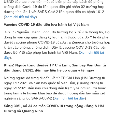
UBND tiếp tục thực hiện một số biện pháp cấp bách để phòng,
chống dịch Covid-19 do liên quan đến ghi nhận 02 trường hợp
dương tính lần 1 với SARS-CoV-2 liên quan đến ca bệnh 1612.
(
Xem chi tiết tại đây
).
Vaccine COVID-19 đầu tiên lưu hành tại Việt Nam
GS.TS Nguyễn Thanh Long, Bộ trưởng Bộ Y tế vừa thông tin, Hội
đồng tư vấn cấp giấy đăng ký lưu hành thuốc của Bộ Y tế đã phê
duyệt vaccine phòng COVID-19 của Astra Zeneca cho trường hợp
khẩn cấp phòng, chống dịch. Đây là vaccine COVID-19 đầu tiên
được Bộ Y tế cấp phép lưu hành tại Việt Nam. (
Xem chi tiết tại
đây
).
Khẩn: Người từng đến/về TP Chí Linh, Sân bay Vân Đồn từ
đầu tháng 1/2021 đến nay liên hệ cơ quan y tế ngay
Những người đã từng đi đến, về từ TP Chí Linh (Hải Dương) từ
ngày 1/1/ 2021 và Sân bay quốc tế Vân Đồn, (Quảng Ninh) từ
ngày 5/1/2021 đến nay chủ động đến trạm y tế nơi lưu trú hoặc
trung tâm y tế huyện khai báo để được hướng dẫn lấy mẫu xét
nghiệm sàng lọc SARS-CoV-2 (
Xem chi tiết tại đây
)
Sáng 30/1, có 34 ca mắc COVID-19 trong cộng đồng ở Hải
Dương và Quảng Ninh