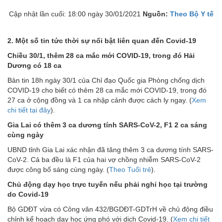
Cập nhật lần cuối: 18:00 ngày 30/01/2021
Nguồn:
Theo Bộ Y tế
2. Một số tin tức thời sự nổi bật liên quan đến Covid-19
Chiều 30/1, thêm 28 ca mắc mới COVID-19, trong đó Hải
Dương có 18 ca
Bản tin 18h ngày 30/1 của Chỉ đạo Quốc gia Phòng chống dịch
COVID-19 cho biết có thêm 28 ca mắc mới COVID-19, trong đó
27 ca ở cộng đồng và 1 ca nhập cảnh được cách ly ngay. (
Xem
chi tiết tại đây
).
Gia Lai có thêm 3 ca dương tính SARS-CoV-2, F1 2 ca sáng
cùng ngày
UBND tỉnh Gia Lai xác nhận đã tăng thêm 3 ca dương tính SARS-
CoV-2. Cả ba đều là F1 của hai vợ chồng nhiễm SARS-CoV-2
được công bố sáng cùng ngày. (
Theo Tuổi trẻ
).
Chủ động dạy học trực tuyến nếu phải nghỉ học tại trường
do Covid-19
Bộ GDĐT vừa có Công văn 432/BGDĐT-GDTrH về chủ động điều
chỉnh kế hoạch dạy học ứng phó với dịch Covid-19. (
Xem chi tiết