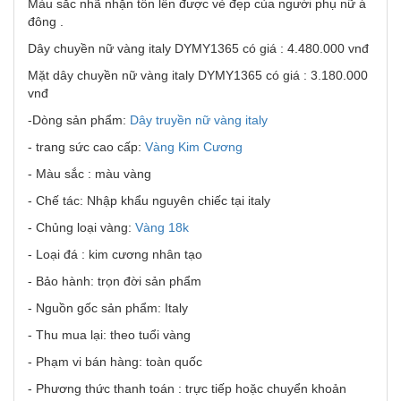
Màu sắc nhã nhặn tôn lên được vẻ đẹp của người phụ nữ á
đông .
Dây chuyền nữ vàng italy DYMY1365 có giá : 4.480.000 vnđ
Mặt dây chuyền nữ vàng italy DYMY1365 có giá : 3.180.000
vnđ
-Dòng sản phẩm:
Dây truyền nữ vàng italy
- trang sức cao cấp:
Vàng Kim Cương
- Màu sắc : màu vàng
- Chế tác: Nhập khẩu nguyên chiếc tại italy
- Chủng loại vàng:
Vàng 18k
- Loại đá : kim cương nhân tạo
- Bảo hành: trọn đời sản phẩm
- Nguồn gốc sản phẩm: Italy
- Thu mua lại: theo tuổi vàng
- Phạm vi bán hàng: toàn quốc
- Phương thức thanh toán : trực tiếp hoặc chuyển khoản