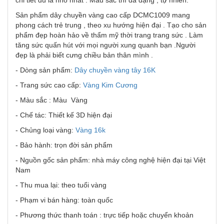
chi tiết dù là nhỏ nhất . Màu sắc thì đa dạng , tự nhiên.
Sản phẩm dây chuyền vàng cao cấp DCMC1009 mang
phong cách trẻ trung , theo xu hướng hiện đại . Tạo cho sản
phẩm đẹp hoàn hảo về thẩm mỹ thời trang trang sức . Làm
tăng sức quấn hút với mọi người xung quanh bạn .Người
đẹp là phải biết cưng chiều bản thân mình .
- Dòng sản phẩm:
Dây chuyền vàng tây
16K
- Trang sức cao cấp:
Vàng Kim Cương
- Màu sắc : Màu Vàng
- Chế tác: Thiết kế 3D hiện đại
- Chủng loại vàng:
Vàng 16k
- Bảo hành: trọn đời sản phẩm
- Nguồn gốc sản phẩm: nhà máy công nghệ hiện đại tại Việt
Nam
- Thu mua lại: theo tuổi vàng
- Phạm vi bán hàng: toàn quốc
- Phương thức thanh toán : trực tiếp hoặc chuyển khoản