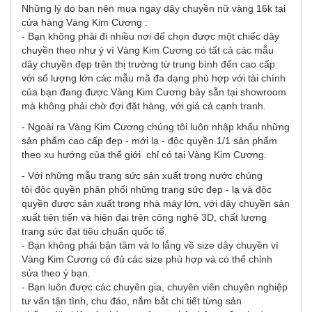
Những lý do bạn nên mua ngay dây chuyền nữ vàng 16k tại
cửa hàng Vàng Kim Cương :
- Bạn không phải đi nhiều nơi để chọn được một chiếc dây
chuyền theo như ý vì Vàng Kim Cương có tất cả các mẫu
dây chuyền đẹp trên thị trường từ trung bình đến cao cấp
với số lượng lớn các mẫu mã đa dạng phù hợp với tài chính
của bạn đang được Vàng Kim Cương bày sẵn tại showroom
mà không phải chờ đợi đặt hàng, với giá cả cạnh tranh.
- Ngoài ra Vàng Kim Cương chúng tôi luôn nhập khẩu những
sản phẩm cao cấp đẹp - mới lạ - độc quyền 1/1 sản phẩm
theo xu hướng của thế giới chỉ có tại Vàng Kim Cương.
- Với những mẫu trang sức sản xuất trong nước chúng
tôi độc quyền phân phối những trang sức đẹp - lạ và độc
quyền được sản xuất trong nhà máy lớn, với dây chuyền sản
xuất tiên tiến và hiện đại trên công nghệ 3D, chất lượng
trang sức đạt tiêu chuẩn quốc tế.
- Bạn không phải bận tâm và lo lắng về size dây chuyền vì
Vàng Kim Cương có đủ các size phù hợp và có thể chỉnh
sửa theo ý bạn.
- Bạn luôn được các chuyên gia, chuyên viên chuyên nghiệp
tư vấn tận tình, chu đáo, nắm bắt chi tiết từng sản