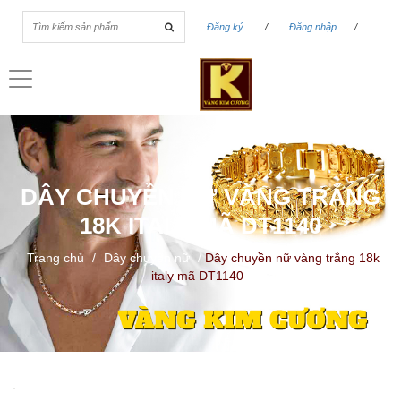
Đăng ký
/
Đăng nhập
/
Toggle
navigation
DÂY CHUYỀN NỮ VÀNG TRẮNG
18K ITALY MÃ DT1140
Trang chủ
/
Dây chuyền nữ
/
Dây chuyền nữ vàng trắng 18k
italy mã DT1140