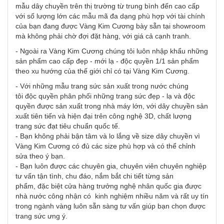
mẫu dây chuyền trên thị trường từ trung bình đến cao cấp
với số lượng lớn các mẫu mã đa dạng phù hợp với tài chính
của bạn đang được Vàng Kim Cương bày sẵn tại showroom
mà không phải chờ đợi đặt hàng, với giá cả cạnh tranh.
- Ngoài ra Vàng Kim Cương chúng tôi luôn nhập khẩu những
sản phẩm cao cấp đẹp - mới lạ - độc quyền 1/1 sản phẩm
theo xu hướng của thế giới chỉ có tại Vàng Kim Cương.
- Với những mẫu trang sức sản xuất trong nước chúng
tôi độc quyền phân phối những trang sức đẹp - lạ và độc
quyền được sản xuất trong nhà máy lớn, với dây chuyền sản
xuất tiên tiến và hiện đại trên công nghệ 3D, chất lượng
trang sức đạt tiêu chuẩn quốc tế.
- Bạn không phải bận tâm và lo lắng về size dây chuyền vì
Vàng Kim Cương có đủ các size phù hợp và có thể chỉnh
sửa theo ý bạn.
- Bạn luôn được các chuyên gia, chuyên viên chuyên nghiệp
tư vấn tận tình, chu đáo, nắm bắt chi tiết từng sản
phẩm, đặc biệt cửa hàng trưởng nghệ nhân quốc gia được
nhà nước công nhận có kinh nghiệm nhiều năm và rất uy tín
trong ngành vàng luôn sẵn sàng tư vấn giúp bạn chọn được
trang sức ưng ý.