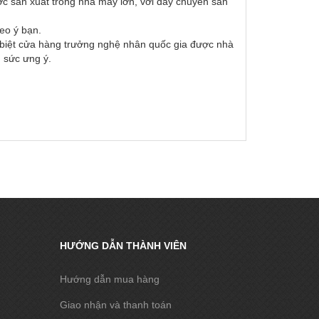
ợc sản xuất trong nhà máy lớn, với dây chuyền sản
eo ý bạn.
c biệt cửa hàng trưởng nghệ nhân quốc gia được nhà
 sức ưng ý.
HƯỚNG DẪN THÀNH VIÊN
Hướng dẫn mua hàng
Giao nhận và thanh toán