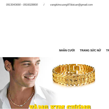
0913043690 - 0916028800
/
vangkimcuong97doican@gmail.com
NHẪN CƯỚI
TRANG SỨC NỮ
T