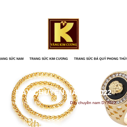
RANG SỨC NAM
TRANG SỨC KIM CƯƠNG
TRANG SỨC ĐÁ QUÝ PHONG THỦ
DÂY CHUYỀN NAM DY2022
Trang chủ
/
Dây chuyền nam
/
Dây chuyền nam DY2022