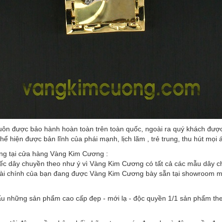
ôn được bảo hành hoàn toàn trên toàn quốc, ngoài ra quý khách được 
hể hiện được bản lĩnh của phái mạnh, lịch lãm , trẻ trung, thu hút mọi 
ng tại cửa hàng Vàng Kim Cương :
iếc dây chuyền theo như ý vì Vàng Kim Cương có tất cả các mẫu dây ch
tài chính của bạn đang được Vàng Kim Cương bày sẵn tại showroom mà
u những sản phẩm cao cấp đẹp - mới lạ - độc quyền 1/1 sản phẩm the