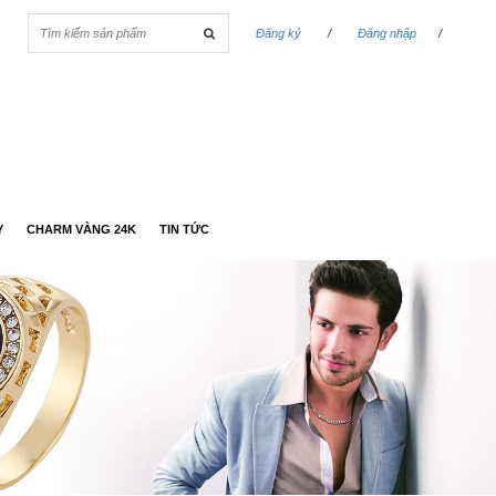
Đăng ký
/
Đăng nhập
/
Y
CHARM VÀNG 24K
TIN TỨC