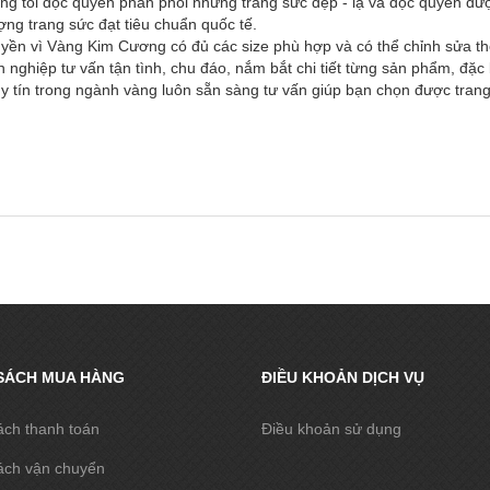
ng tôi độc quyền phân phối những trang sức đẹp - lạ và độc quyền đư
ượng trang sức đạt tiêu chuẩn quốc tế.
uyền vì Vàng Kim Cương có đủ các size phù hợp và có thể chỉnh sửa th
 nghiệp tư vấn tận tình, chu đáo, nắm bắt chi tiết từng sản phẩm, đặ
 tín trong ngành vàng luôn sẵn sàng tư vấn giúp bạn chọn được trang
SÁCH MUA HÀNG
ĐIỀU KHOẢN DỊCH VỤ
ách thanh toán
Điều khoản sử dụng
ách vận chuyển