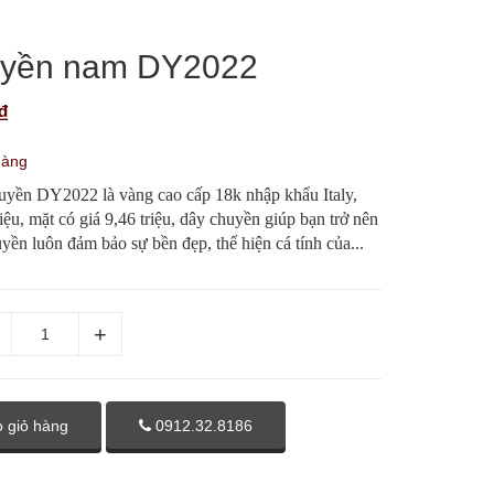
uyền nam DY2022
₫
hàng
yền DY2022 là vàng cao cấp 18k nhập khẩu Italy,
riệu, mặt có giá 9,46 triệu, dây chuyền giúp bạn trở nên
yền luôn đảm bảo sự bền đẹp, thể hiện cá tính của...
 giỏ hàng
0912.32.8186