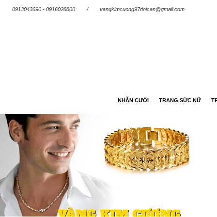
0913043690 - 0916028800
/
vangkimcuong97doican@gmail.com
NHẪN CƯỚI
TRANG SỨC NỮ
T