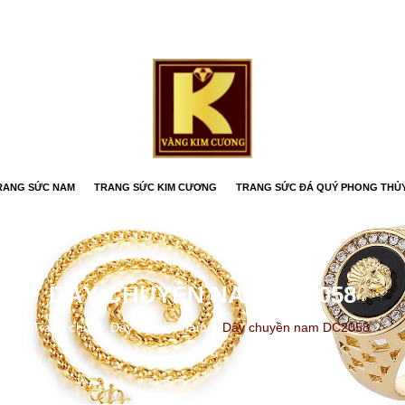
RANG SỨC NAM
TRANG SỨC KIM CƯƠNG
TRANG SỨC ĐÁ QUÝ PHONG THỦ
DÂY CHUYỀN NAM DC2058
Trang chủ
/
Dây chuyền nam
/
Dây chuyền nam DC2058