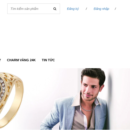
Đăng ký
/
Đăng nhập
/
Y
CHARM VÀNG 24K
TIN TỨC