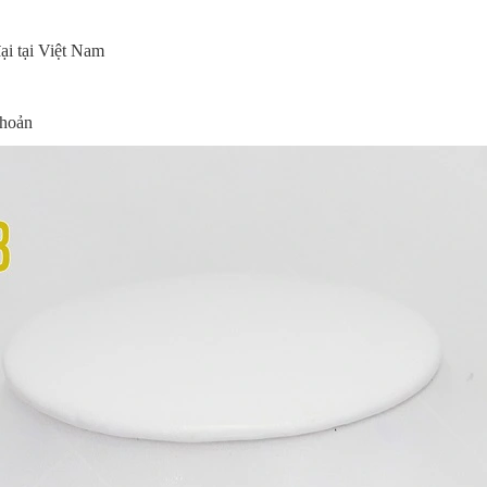
i tại Việt Nam
khoản