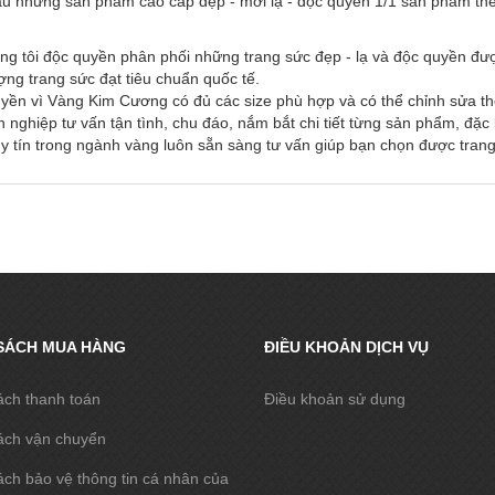
u những sản phẩm cao cấp đẹp - mới lạ - độc quyền 1/1 sản phẩm the
ng tôi độc quyền phân phối những trang sức đẹp - lạ và độc quyền đư
ượng trang sức đạt tiêu chuẩn quốc tế.
uyền vì Vàng Kim Cương có đủ các size phù hợp và có thể chỉnh sửa th
 nghiệp tư vấn tận tình, chu đáo, nắm bắt chi tiết từng sản phẩm, đặ
 tín trong ngành vàng luôn sẵn sàng tư vấn giúp bạn chọn được trang
SÁCH MUA HÀNG
ĐIỀU KHOẢN DỊCH VỤ
ách thanh toán
Điều khoản sử dụng
ách vận chuyển
ch bảo vệ thông tin cá nhân của