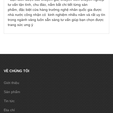
tư vấn tận tình, chu đáo, nắm bắt chi tiết từng sản
phẩm, đặc biệt cửa hàng trưởng nghệ nhân quốc gia được
nhà nước công nhận có kinh nghiệm nhiều năm và rất uy tín
trong ngành vàng luôn sẵn sàng tư vấn giúp bạn chọn được
trang sức ưng ý
VỀ CHÚNG TÔI
Giới thiệu
Sản phẩm
Tin tức
Địa chỉ