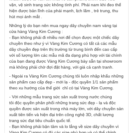
vặn, vệ sinh trang sức không tính phí. Phái nam khi đeo thể
hiện được bản lĩnh của phái mạnh, lịch lãm , trẻ trung, thu
hút mọi ánh mắt .
Những lý do bạn nên mua ngay dây chuyền nam vàng tại
cửa hàng Vàng Kim Cương :
- Bạn không phải đi nhiều nơi để chọn được một chiếc dây
chuyền theo như ý vì Vàng Kim Cương có tất cả các mẫu
dây chuyền đẹp trên thị trường từ trung bình đến cao cấp
với số lượng lớn các mẫu mã đa dạng phù hợp với tài chính
của bạn đang được Vàng Kim Cương bày sẵn tại showroom
mà không phải chờ đợi đặt hàng, với giá cả cạnh tranh.
- Ngoài ra Vàng Kim Cương chúng tôi luôn nhập khẩu những
sản phẩm cao cấp đẹp - mới lạ - độc quyền 1/1 sản phẩm
theo xu hướng của thế giới chỉ có tại Vàng Kim Cương.
- Với những mẫu trang sức sản xuất trong nước chúng
tôi độc quyền phân phối những trang sức đẹp - lạ và độc
quyền được sản xuất trong nhà máy lớn, với dây chuyền sản
xuất tiên tiến và hiện đại trên công nghệ 3D, chất lượng
trang sức đạt tiêu chuẩn quốc tế.
- Bạn không phải bận tâm và lo lắng về size dây chuyền vì
Vàng Kim Cương có đủ các size phù hợp và có thể chỉnh