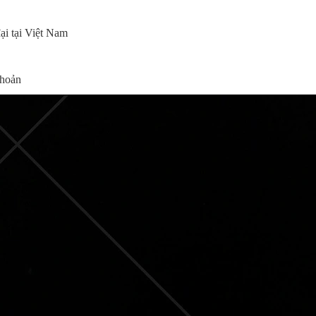
i tại Việt Nam
khoản