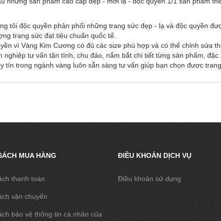
u những sản phẩm cao cấp đẹp - mới lạ - độc quyền 1/1 sản phẩm the
ng tôi độc quyền phân phối những trang sức đẹp - lạ và độc quyền đư
ượng trang sức đạt tiêu chuẩn quốc tế.
uyền vì Vàng Kim Cương có đủ các size phù hợp và có thể chỉnh sửa th
 nghiệp tư vấn tận tình, chu đáo, nắm bắt chi tiết từng sản phẩm, đặ
 tín trong ngành vàng luôn sẵn sàng tư vấn giúp bạn chọn được tran
SÁCH MUA HÀNG
ĐIỀU KHOẢN DỊCH VỤ
ách thanh toán
Điều khoản sử dụng
ách vận chuyển
ch bảo vệ thông tin cá nhân của