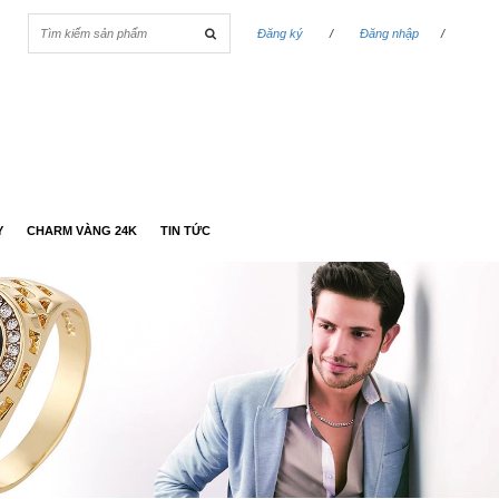
Đăng ký
/
Đăng nhập
/
Y
CHARM VÀNG 24K
TIN TỨC