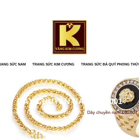
RANG SỨC NAM
TRANG SỨC KIM CƯƠNG
TRANG SỨC ĐÁ QUÝ PHONG THỦ
DÂY CHUYỀN NAM DB2001
Trang chủ
/
Dây Chuyền Nam Vàng 10k
/
Dây chuyền nam DB2001