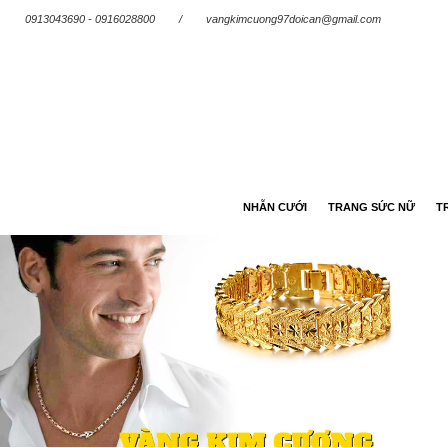
0913043690 - 0916028800
/
vangkimcuong97doican@gmail.com
NHẪN CƯỚI
TRANG SỨC NỮ
T