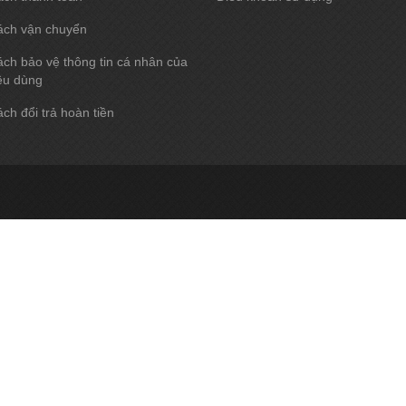
ách vận chuyển
ch bảo vệ thông tin cá nhân của
êu dùng
ch đổi trả hoàn tiền