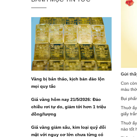
Gửi thầ
Vàng bị bán tháo, kịch bản đảo lộn
Con còn 
mọi quy tắc
màu thờ
Bụi phấn
Giá vàng hôm nay 21/5/2026: Đảo
chiều rơi tự do, giảm tới hơn 1 triệu
Thuở ấy,
giấy trắ
đồng/lượng
Thuở ấy,
Giá vàng giảm sâu, kim loại quý đối
nào tốt 
mặt với nguy cơ lớn chưa từng có