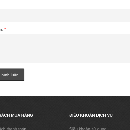
ận:
*
 bình luận
SÁCH MUA HÀNG
ĐIỀU KHOẢN DỊCH VỤ
ách thanh toán
Điều khoản sử dụng