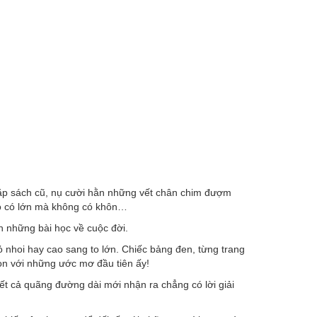
cặp sách cũ, nụ cười hằn những vết chân chim đượm
rò có lớn mà không có khôn…
on những bài học về cuộc đời.
ỏ nhoi hay cao sang to lớn. Chiếc bảng đen, từng trang
on với những ước mơ đầu tiên ấy!
hết cả quãng đường dài mới nhận ra chẳng có lời giải