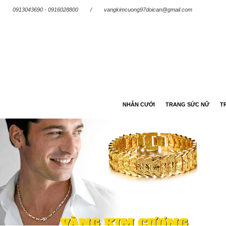
0913043690 - 0916028800
/
vangkimcuong97doican@gmail.com
NHẪN CƯỚI
TRANG SỨC NỮ
T