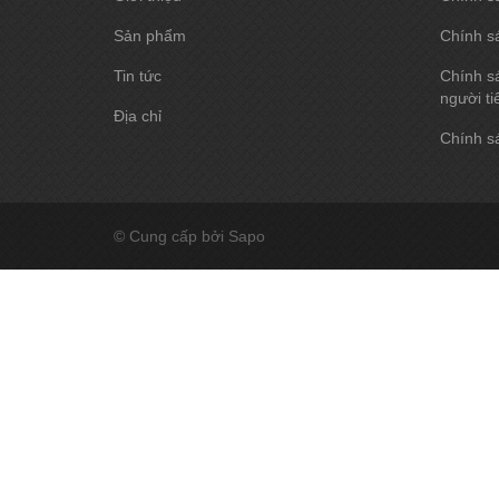
Sản phẩm
Chính s
Tin tức
Chính sá
người ti
Địa chỉ
Chính sá
© Cung cấp bởi Sapo