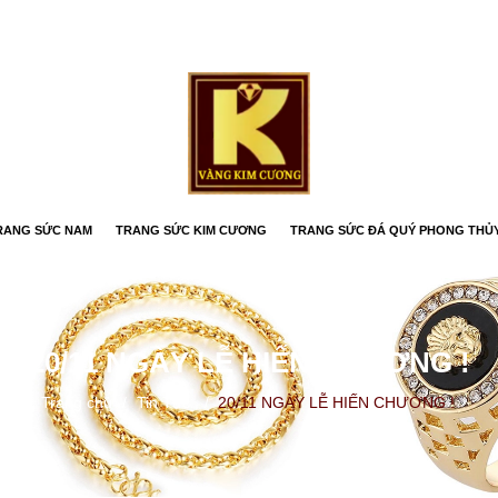
RANG SỨC NAM
TRANG SỨC KIM CƯƠNG
TRANG SỨC ĐÁ QUÝ PHONG THỦ
20/11 NGÀY LỄ HIẾN CHƯƠNG !
Trang chủ
/
Tin Tức
/
20/11 NGÀY LỄ HIẾN CHƯƠNG !