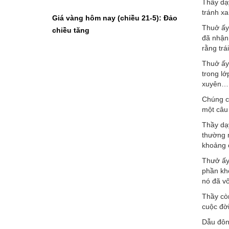
Thầy dạy
tránh xa
Giá vàng hôm nay (chiều 21-5): Đảo
Thuở ấy,
chiều tăng
đã nhận
rằng trá
Thuở ấy,
trong l
xuyên…
Chúng co
một câu
Thầy dạy
thường 
khoảng 
Thưở ấy
phần kh
nó đã vô
Thầy còn
cuộc đời
Dẫu đông