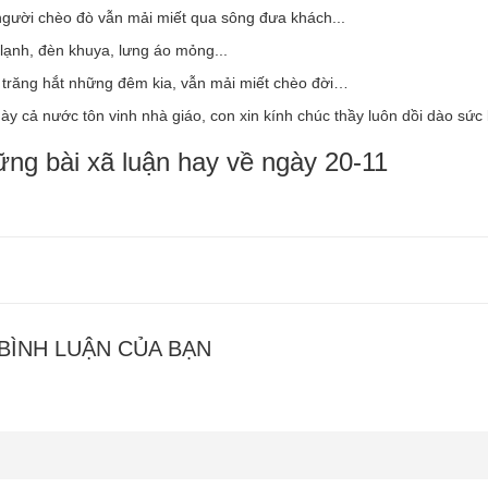
gười chèo đò vẫn mải miết qua sông đưa khách...
lạnh, đèn khuya, lưng áo mỏng...
 trăng hắt những đêm kia, vẫn mải miết chèo đời…
y cả nước tôn vinh nhà giáo, con xin kính chúc thầy luôn dồi dào sức
 BÌNH LUẬN CỦA BẠN