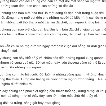
 rằng bước vào đời chúng con cần có một đôi mắt sáng và một trái tim
 những toan tính, bon chen của những kẻ độc ác.
 chúng con nào biết “tha thứ” là một động từ đẹp nhất trong cuộc đờ
 lỗi, đừng mang ngõ cụt đến cho những người đã biết mình sai, đừng 
i tim không biết thứ tha là một trái tim đã chết, con người không biết th
 chúng con nào biết cậu bạn kia lấm lem bùn đất chỉ vì giúp ba cày th
ớp kia tối qua thức khuya trông em cho mẹ ốm, đâu biết cậu bạn bên 
n vẫn chỉ là những đứa trẻ ngây thơ nhìn cuộc đời bằng sự đơn giản n
 chuyện dài.
 chúng con hãy biết để ý và chăm sóc đến những người xung quanh, hã
nhưng vô cùng quý giá. Bởi có một ngày, yêu thương cũng có thể là q
cách giữa những con người.
, chúng con nào biết cuộc đời luôn là những vòng quanh. Những khúc 
ông thể thiếu. Đừng mơ tưởng về cuộc đời là một đường thẳng… Nếu c
 nghĩa đi rất nhiều rồi.
 dạy chúng con phải biết ngẩng đầu trước thất bại, đừng dừng lại kh
 con đã sống như lời thầy dạy, con lớn thêm một chút rồi, thầy ơi.
 dài, hạ trắng, nắng gắt hay mưa giông...