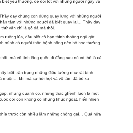
 biết yêu thương, để đối tốt với những người ngay và
i. Thầy dạy chúng con đừng quay lưng với những người
nhẫn tâm với những người đã biết quay lại… Thầy dạy
a thứ vẫn chỉ là gỗ đá mà thôi.
êm ruộng lúa, đâu biết cô bạn thỉnh thoảng ngủ gật
cạnh mình có người thân bệnh nặng nên bỏ học thường
hất, mà vô tình lãng quên đi đằng sau nó có thể là cả
y biết trân trọng những điều tưởng như rất bình
uá muộn… khi mà sự hời hợt và vô tâm đã bỏ xa
gập, những quanh co, những thác ghềnh luôn là một
uộc đời con không có những khúc ngoặt, hiển nhiên
i phía trước còn nhiều lắm những chông gai… Quá nửa