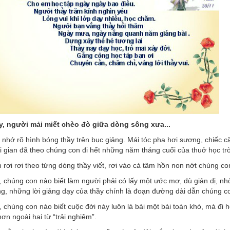
y, người mải miết chèo đò giữa dòng sông xưa...
nhớ rõ hình bóng thầy trên bục giảng. Mái tóc pha hơi sương, chiếc 
i gian đã theo chúng con đi hết những năm tháng cuối của thuở học t
 rơi rơi theo từng dòng thầy viết, rơi vào cả tâm hồn non nớt chúng c
 chúng con nào biết làm người phải có lấy một ước mơ, dù giản dị, nh
ng, những lời giảng dạy của thầy chính là đoạn đường dài dẫn chúng c
 chúng con nào biết cuộc đời này luôn là bài một bài toán khó, mà đi 
hơn ngoài hai từ “trải nghiệm”.