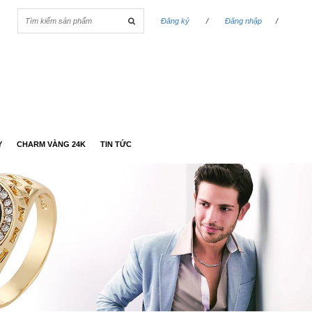
Đăng ký
/
Đăng nhập
/
Y
CHARM VÀNG 24K
TIN TỨC