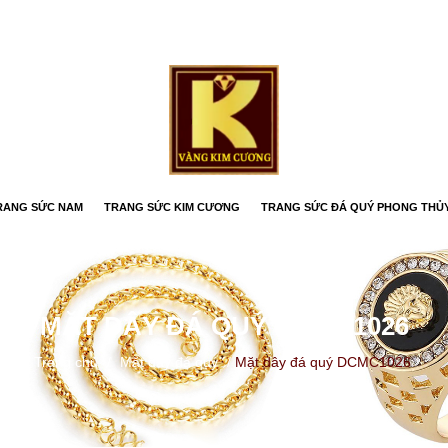
RANG SỨC NAM
TRANG SỨC KIM CƯƠNG
TRANG SỨC ĐÁ QUÝ PHONG THỦ
MẶT DÂY ĐÁ QUÝ DCMC1026
Trang chủ
/
Mặt dây đá quý
/
Mặt dây đá quý DCMC1026