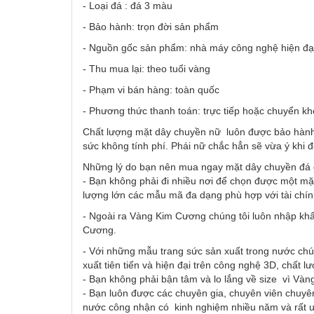
- Loại đá : đá 3 màu
- Bảo hành: trọn đời sản phẩm
- Nguồn gốc sản phẩm: nhà máy công nghệ hiện đại
- Thu mua lại: theo tuổi vàng
- Phạm vi bán hàng: toàn quốc
- Phương thức thanh toán: trực tiếp hoặc chuyển k
Chất lượng mặt dây chuyền nữ luôn được bảo hành h
sức không tính phí. Phái nữ chắc hẳn sẽ vừa ý khi
Những lý do bạn nên mua ngay mặt dây chuyền đá
- Bạn không phải đi nhiều nơi để chọn được một mặ
lượng lớn các mẫu mã đa dạng phù hợp với tài chí
- Ngoài ra Vàng Kim Cương chúng tôi luôn nhập khẩ
Cương.
- Với những mẫu trang sức sản xuất trong nước chú
xuất tiên tiến và hiện đại trên công nghệ 3D, chất l
- Bạn không phải bận tâm và lo lắng về size vì Vàn
- Bạn luôn được các chuyên gia, chuyên viên chuyên
nước công nhận có kinh nghiệm nhiều năm và rất uy