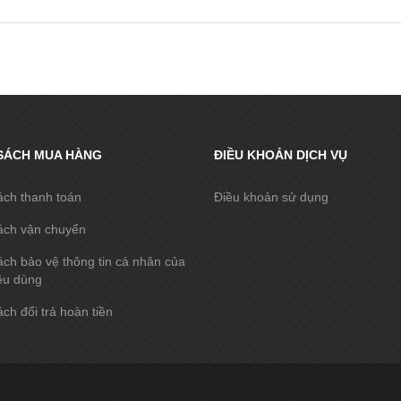
SÁCH MUA HÀNG
ĐIỀU KHOẢN DỊCH VỤ
ách thanh toán
Điều khoản sử dụng
ách vận chuyển
ch bảo vệ thông tin cá nhân của
êu dùng
ch đổi trả hoàn tiền