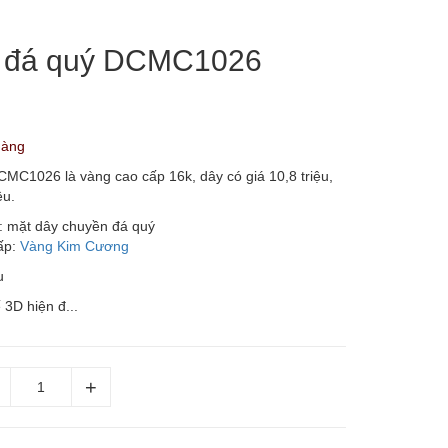
y đá quý DCMC1026
hàng
MC1026 là vàng cao cấp 16k, dây có giá 10,8 triệu,
ệu.
: mặt dây chuyền đá quý
ấp:
Vàng Kim Cương
u
ế 3D hiện đ...