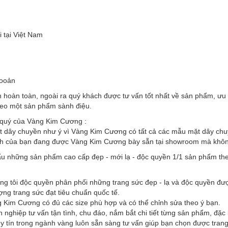
 tại Việt Nam
hooản
oàn toàn, ngoài ra quý khách được tư vấn tốt nhất về sản phẩm, ưu đ
 đeo một sản phẩm sành điệu.
 quý của Vàng Kim Cương :
t dây chuyền như ý vì Vàng Kim Cương có tất cả các mẫu mặt dây chuyề
nh của bạn đang được Vàng Kim Cương bày sẵn tại showroom mà không 
u những sản phẩm cao cấp đẹp - mới lạ - độc quyền 1/1 sản phẩm the
ng tôi độc quyền phân phối những trang sức đẹp - lạ và độc quyền đư
ượng trang sức đạt tiêu chuẩn quốc tế.
g Kim Cương có đủ các size phù hợp và có thể chỉnh sửa theo ý bạn.
 nghiệp tư vấn tận tình, chu đáo, nắm bắt chi tiết từng sản phẩm, đặ
 tín trong ngành vàng luôn sẵn sàng tư vấn giúp bạn chọn được trang