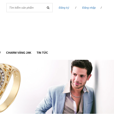
Đăng ký
/
Đăng nhập
/
Y
CHARM VÀNG 24K
TIN TỨC