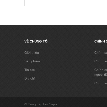
VỀ CHÚNG TÔI
CHÍNH 
Giới thiệu
Chính s
Sản phẩm
Chính s
Tin tức
Chính sá
người ti
Địa chỉ
Chính sá
© Cung cấp bởi Sapo