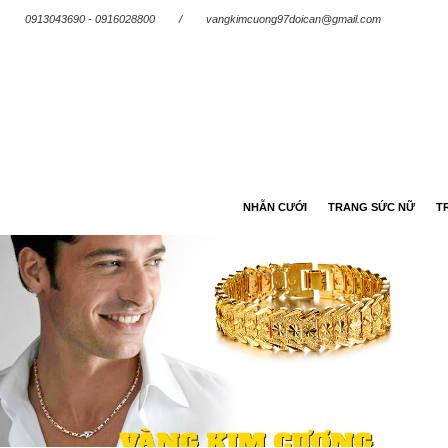
0913043690 - 0916028800
/
vangkimcuong97doican@gmail.com
NHẪN CƯỚI
TRANG SỨC NỮ
T