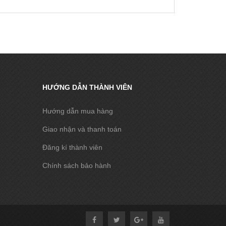
HƯỚNG DẪN THÀNH VIÊN
Hướng dẫn mua hàng
Giao nhận và thanh toán
Đăng kí thành viên
Chính sách bảo hành