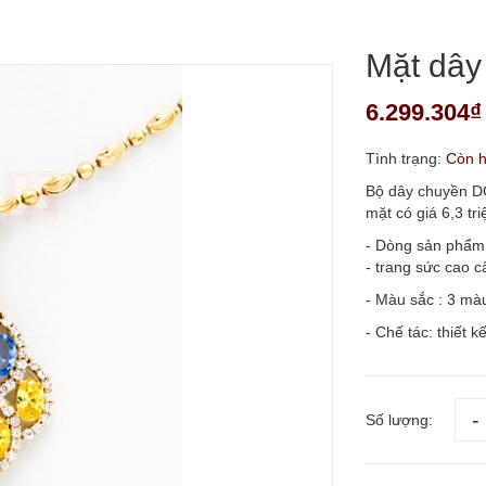
Mặt dâ
6.299.304₫
Tình trạng:
Còn 
Bộ dây chuyền DC
mặt có giá 6,3 tri
- Dòng sản phẩm
- trang sức cao c
- Màu sắc : 3 mà
- Chế tác: thiết k
Số lượng: